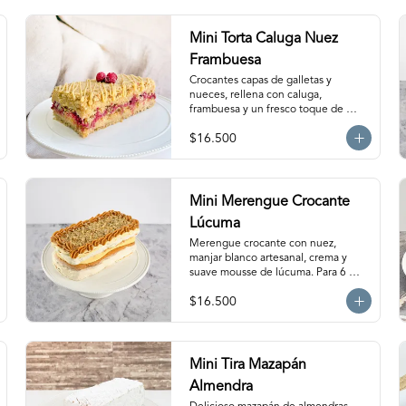
Mini Torta Caluga Nuez
Frambuesa
Crocantes capas de galletas y 
nueces, rellena con caluga, 
frambuesa y un fresco toque de 
naranja. Para 8-10 personas. 
$16.500
Producto congelado, se recomienda 
descongelar 1  hora a temperatura 
ambiente antes de servir.
Mini Merengue Crocante
Lúcuma
Merengue crocante con nuez, 
manjar blanco artesanal, crema y 
suave mousse de lúcuma. Para 6 
personas. Producto congelado, se 
$16.500
recomienda descongelar de 1  hora 
a temperatura ambiente antes de 
servir.
Mini Tira Mazapán
Almendra