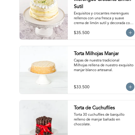
Sutil
Exquisitos y crocantes merengues 
rellenos con una fresca y suave 
crema de limón sutil y decorada con 
nuestro clásico merengue italiano. 
$35.500
Para 15-20 personas. Producto 
congelado, se recomienda 
descongelar de 1 a 2 horas a 
temperatura ambiente antes de 
servir.
Torta Milhojas Manjar
Capas de nuestra tradicional 
Milhojas rellena de nuestro exquisito 
manjar blanco artesanal.
$33.500
Torta de Cuchuflíes
Torta 30 cuchuflíes de barquillo 
relleno de manjar bañado en 
chocolate.