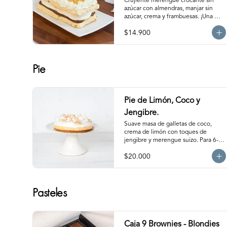
Crujiente merengue crocante sin 
azúcar con almendras, manjar sin 
azúcar, crema y frambuesas. ¡Una 
combinación perfecta!                                                                                         
$14.900
Para 6 personas. Producto 
congelado, se recomienda 
descongelar de 1 hora a temperatura 
ambiente antes de servir.
Pie
Pie de Limón, Coco y
Jengibre.
Suave masa de galletas de coco, 
crema de limón con toques de 
jengibre y merengue suizo. Para 6-8 
personas. Producto congelado, se 
$20.000
recomienda descongelar de 1 a 2 
horas a temperatura ambiente antes 
de servir.
Pasteles
Caja 9 Brownies - Blondies