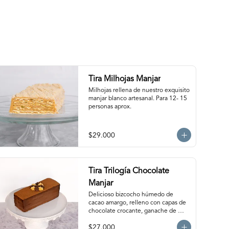
Tira Milhojas Manjar
Milhojas rellena de nuestro exquisito 
manjar blanco artesanal. Para 12- 15 
personas aprox.
$29.000
Tira Trilogía Chocolate
Manjar
Delicioso bizcocho húmedo de 
cacao amargo, relleno con capas de 
chocolate crocante, ganache de 
chocolate bitter y nuestro clásico 
$27.000
manjar artesanal. Para 12-15 