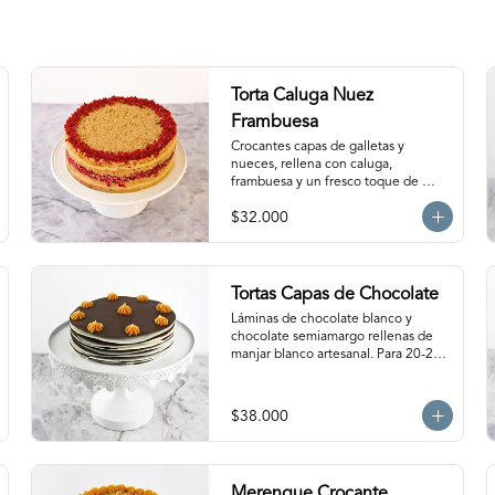
entibiar 10-15 segundos en el 
microondas para potenciar sus 
sabores!
Torta Caluga Nuez
Frambuesa
Crocantes capas de galletas y 
nueces, rellena con caluga, 
frambuesa y un fresco toque de 
naranja. Para 20-25 personas. 
$32.000
Producto congelado, se recomienda 
descongelar 2 a 3 horas a 
temperatura ambiente antes de 
servir.
Tortas Capas de Chocolate
Láminas de chocolate blanco y 
chocolate semiamargo rellenas de 
manjar blanco artesanal. Para 20-25 
personas aprox.
$38.000
Merengue Crocante