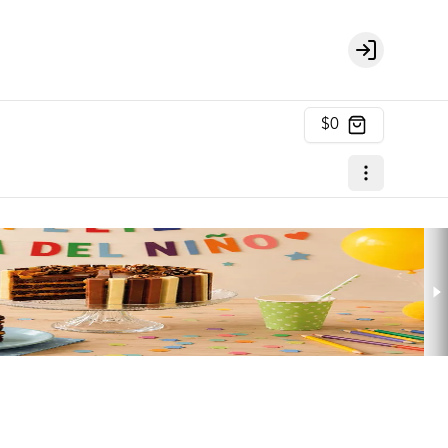
Login
$0