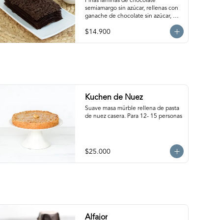
Azúcar
Finas láminas de chocolate 
semiamargo sin azúcar, rellenas con 
ganache de chocolate sin azúcar, 
manjar sin azúcar y salsa de 
$14.900
frambuesa sin azúcar. ¡Simplemente 
irresistible!                                                                                                                                                 
Para 6-8 personas. Producto 
congelado, se recomienda 
descongelar de 1 hora a temperatura 
ambiente antes de servir.
Kuchen de Nuez
Suave masa mürble rellena de pasta 
de nuez casera. Para 12- 15 personas
$25.000
Alfajor