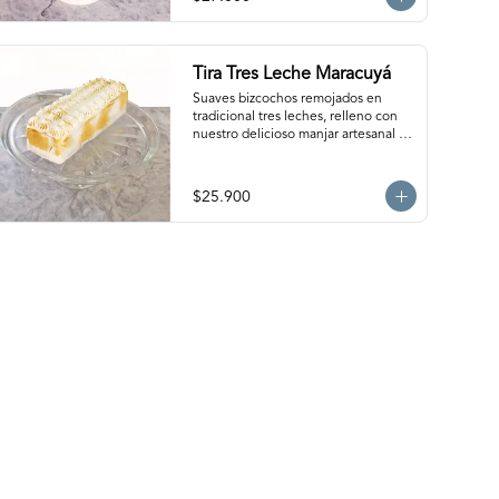
personas. Producto congelado, se 
recomienda descongelar 1 hora a 
temperatura ambiente antes de 
servir.
Tira Tres Leche Maracuyá
Suaves bizcochos remojados en 
tradicional tres leches, relleno con 
nuestro delicioso manjar artesanal y 
salsa de maracuyá, cubierto con 
exquisito merengue. Para 12-15 
personas. Producto congelado, se 
$25.900
recomienda descongelar de 2 horas 
a temperatura ambiente antes de 
servir.