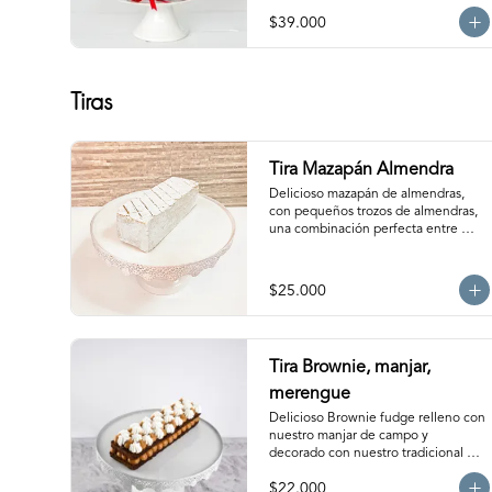
$39.000
Tiras
Tira Mazapán Almendra
Delicioso mazapán de almendras, 
con pequeños trozos de almendras, 
una combinación perfecta entre 
suavidad y crocancia. Ideal para 
acompañar el café. Para 12-15 
personas aprox.
$25.000
Tira Brownie, manjar,
merengue
Delicioso Brownie fudge relleno con 
nuestro manjar de campo y 
decorado con nuestro tradicional 
merengue. Para 10 personas. 
$22.000
Producto congelado, se recomienda 