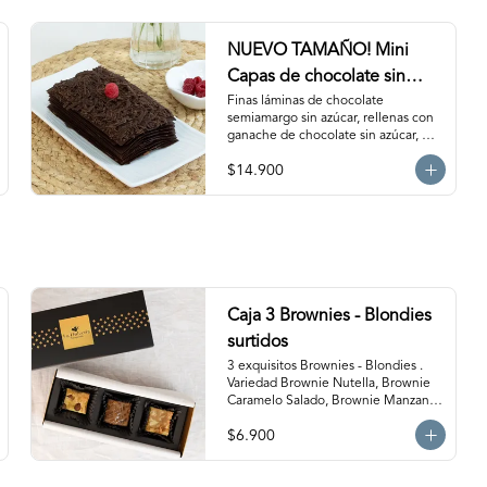
NUEVO TAMAÑO! Mini
Capas de chocolate sin
Azúcar
Finas láminas de chocolate 
semiamargo sin azúcar, rellenas con 
ganache de chocolate sin azúcar, 
manjar sin azúcar y salsa de 
$14.900
frambuesa sin azúcar. ¡Simplemente 
irresistible!                                                                                                                                                 
Para 6-8 personas. Producto 
congelado, se recomienda 
descongelar de 1 hora a temperatura 
ambiente antes de servir.
Caja 3 Brownies - Blondies
surtidos
3 exquisitos Brownies - Blondies . 
Variedad Brownie Nutella, Brownie 
Caramelo Salado, Brownie Manzana 
Canela, Blondie Galleta Lotus, 
$6.900
Blondie Almendra y Blondie 
Mantequilla de Maní.  Producto 
congelado. Te recomendamos 