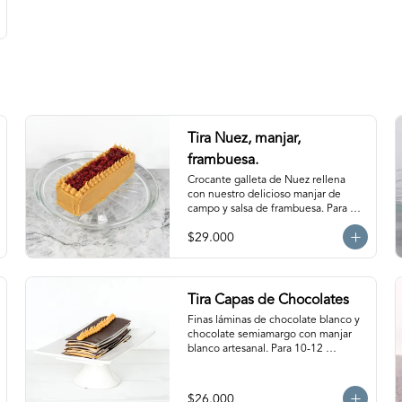
Tira Nuez, manjar,
frambuesa.
Crocante galleta de Nuez rellena 
con nuestro delicioso manjar de 
campo y salsa de frambuesa. Para 
12-15 personas aprox. Producto 
$29.000
congelado, se recomienda 
descongelar de 1-2 hora a 
temperatura ambiente antes de 
servir.
Tira Capas de Chocolates
Finas láminas de chocolate blanco y 
chocolate semiamargo con manjar 
blanco artesanal. Para 10-12 
personas aprox.
$26.000