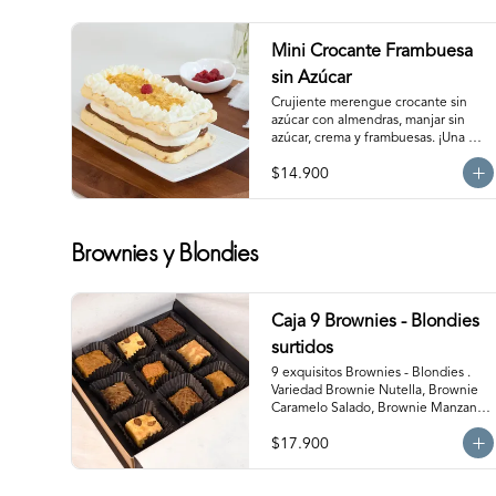
Mini Crocante Frambuesa
sin Azúcar
Crujiente merengue crocante sin 
azúcar con almendras, manjar sin 
azúcar, crema y frambuesas. ¡Una 
combinación perfecta!                                                                                         
$14.900
Para 6 personas. Producto 
congelado, se recomienda 
descongelar de 1 hora a temperatura 
ambiente antes de servir.
Brownies y Blondies
Caja 9 Brownies - Blondies
surtidos
9 exquisitos Brownies - Blondies . 
Variedad Brownie Nutella, Brownie 
Caramelo Salado, Brownie Manzana 
Canela, Blondie Galleta Lotus, 
$17.900
Blondie Almendra y Blondie 
Mantequilla de Maní.  Producto 
congelado. Te recomendamos 