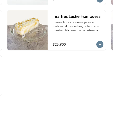
Tira Tres Leche Frambuesa
Suaves bizcochos remojados en 
tradicional tres leches, relleno con 
nuestro delicioso manjar artesanal y 
frambuesas, cubierto con exquisito 
merengue. Para 12- 15 personas. 
Producto congelado, se recomienda 
$25.900
descongelar de 2 horas a 
temperatura ambiente antes de 
servir.