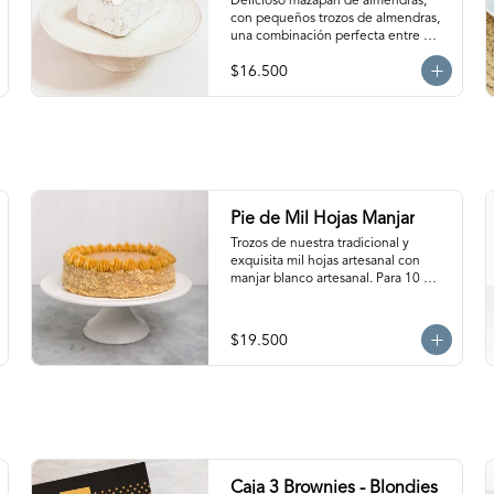
Delicioso mazapán de almendras, 
con pequeños trozos de almendras, 
una combinación perfecta entre 
suavidad y crocancia. Ideal para 
$16.500
acompañar el café. Para 6-8 
personas aprox.
Pie de Mil Hojas Manjar
Trozos de nuestra tradicional y 
exquisita mil hojas artesanal con 
manjar blanco artesanal. Para 10 
personas aprox.
$19.500
Caja 3 Brownies - Blondies