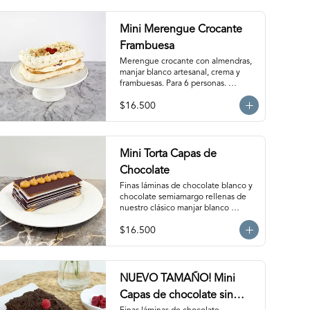
Mini Merengue Crocante
Frambuesa
Merengue crocante con almendras, 
manjar blanco artesanal, crema y 
frambuesas. Para 6 personas. 
Producto congelado, se recomienda 
$16.500
descongelar de 1 hora a temperatura 
ambiente antes de servir.
Mini Torta Capas de
Chocolate
Finas láminas de chocolate blanco y 
chocolate semiamargo rellenas de 
nuestro clásico manjar blanco 
artesanal. Para 6 personas.
$16.500
NUEVO TAMAÑO! Mini
Capas de chocolate sin