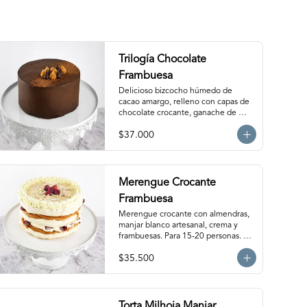
Trilogía Chocolate
Frambuesa
Delicioso bizcocho húmedo de 
cacao amargo, relleno con capas de 
chocolate crocante, ganache de 
chocolate bitter, delicada salsa de 
$37.000
frambuesas y  nuestro clásico manjar 
artesanal. Para 15-20 personas. 
Producto congelado, se recomienda 
descongelar 2 a 3 horas a 
temperatura ambiente antes de 
Merengue Crocante
servir.
Frambuesa
Merengue crocante con almendras, 
manjar blanco artesanal, crema y 
frambuesas. Para 15-20 personas. 
Producto congelado, se recomienda 
$35.500
descongelar 2.5 a 3.5 horas a 
temperatura ambiente antes de 
servir.
Torta Milhoja Manjar