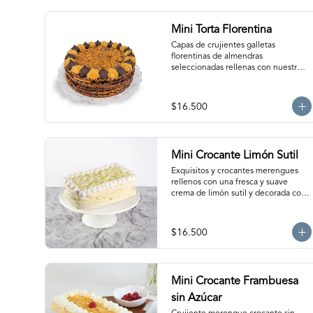
Mini Torta Florentina
Capas de crujientes galletas 
florentinas de almendras 
seleccionadas rellenas con nuestro 
manjar artesanal y ganache de 
chocolate semi amargo insuperable! 
Para 6-8 personas. Producto 
$16.500
congelado, se recomienda 
descongelar 1 hora refrigerada antes 
de servir. Para mantener la crocancia 
se recomienda mantenerla 
Mini Crocante Limón Sutil
congelada. Producto elaborado sin 
gluten, puede contener trazas.
Exquisitos y crocantes merengues 
rellenos con una fresca y suave 
crema de limón sutil y decorada con 
nuestro clásico merengue italiano. 
Para 6 personas. Producto 
congelado, se recomienda 
$16.500
descongelar de 1 hora a temperatura 
ambiente antes de servir.
Mini Crocante Frambuesa
sin Azúcar