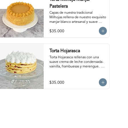
Pastelera
Capas de nuestra tradicional 
Milhojas rellena de nuestro exquisito 
manjar blanco artesanal y suave 
crema pastelera. Para 15-20 
$35.000
personas. Producto congelado, se 
recomienda descongelar de 2 a 3 
horas a temperatura ambiente antes 
de servir.
Torta Hojarasca
Torta Hojarasca rellenas con una 
suave crema de leche condensada-
vainilla, frambuesas y merengue.  
Para 15-20 personas. Producto 
congelado, se recomienda 
descongelar de 30 min a 1 hora a 
$35.000
temperatura ambiente antes de 
servir.