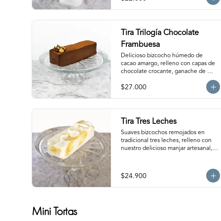
descongelar de 1 hora a temperatura 
ambiente antes de servir.
Tira Trilogía Chocolate
Frambuesa
Delicioso bizcocho húmedo de 
cacao amargo, relleno con capas de 
chocolate crocante, ganache de 
chocolate bitter, delicada salsa de 
$27.000
frambuesas y nuestro clásico manjar 
artesanal. Para 12-15 personas. 
Producto congelado, se recomienda 
descongelar  1 hora a temperatura 
ambiente antes de servir.
Tira Tres Leches
Suaves bizcochos remojados en 
tradicional tres leches, relleno con 
nuestro delicioso manjar artesanal, 
cubierto con exquisito merengue. 
Para 12-15 personas. Producto 
congelado, se recomienda 
$24.900
descongelar de 2 horas a 
temperatura ambiente antes de 
servir.
Mini Tortas