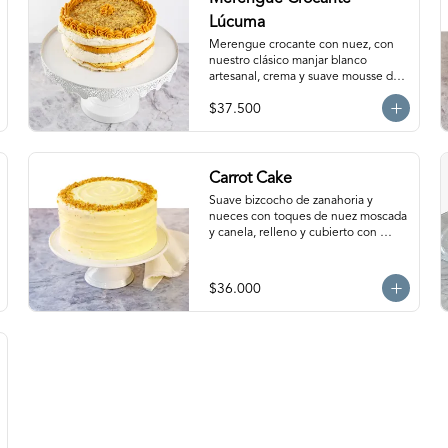
Lúcuma
Merengue crocante con nuez, con 
nuestro clásico manjar blanco 
artesanal, crema y suave mousse de 
lúcuma. Para 15-20 personas. 
$37.500
Producto congelado, se recomienda 
descongelar de 2 a 3 horas a 
temperatura ambiente antes de 
servir.
Carrot Cake
Suave bizcocho de zanahoria y 
nueces con toques de nuez moscada 
y canela, relleno y cubierto con 
delicioso frosting. Para 15-20 
personas. Producto congelado, se 
recomienda descongelar de 2 a 3 
$36.000
horas a temperatura ambiente antes 
de servir.