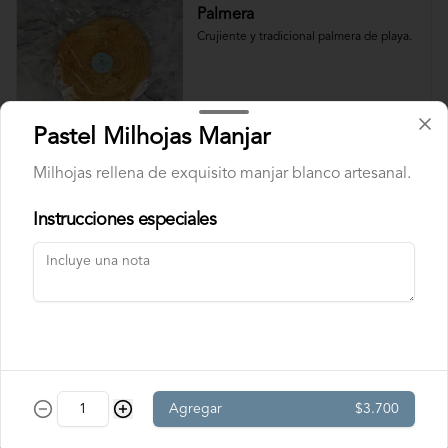
Palmera
Crujiente y tradicional palmera de playa.
$2.100
Pastel Milhojas Manjar
Milhojas rellena de exquisito manjar blanco artesanal.
Velas
Instrucciones especiales
Velas Doradas
Pack de 6 velas doradas largas (10.5 cm.), 
con portavela blanco.
$1.990
Agregar
$3.700
Velas Plateadas