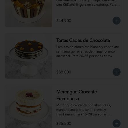
con KitKat®Untable y manjar, cubierto 
con KitKat® fingers en su exterior. Para 
18-20 personas. Producto congelado, se 
recomienda descongelar de 1 a 2 horas a 
temperatura ambiente antes de servir.
$44.900
Tortas Capas de Chocolate
Láminas de chocolate blanco y chocolate 
semiamargo rellenas de manjar blanco 
artesanal. Para 20-25 personas aprox.
$38.000
Merengue Crocante
Frambuesa
Merengue crocante con almendras, 
manjar blanco artesanal, crema y 
frambuesas. Para 15-20 personas. 
Producto congelado, se recomienda 
$35.500
descongelar 2.5 a 3.5 horas a 