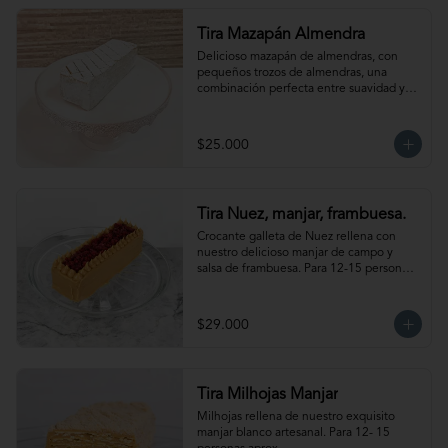
Tira Mazapán Almendra
Delicioso mazapán de almendras, con 
pequeños trozos de almendras, una 
combinación perfecta entre suavidad y 
crocancia. Ideal para acompañar el café. 
Para 12-15 personas aprox.
$25.000
Tira Nuez, manjar, frambuesa.
Crocante galleta de Nuez rellena con 
nuestro delicioso manjar de campo y 
salsa de frambuesa. Para 12-15 personas 
aprox. Producto congelado, se 
recomienda descongelar de 1-2 hora a 
temperatura ambiente antes de servir.
$29.000
Tira Milhojas Manjar
Milhojas rellena de nuestro exquisito 
manjar blanco artesanal. Para 12- 15 