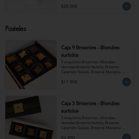
$25.000
Pasteles
Caja 9 Brownies - Blondies
surtidos
9 exquisitos Brownies - Blondies . 
Variedad Brownie Nutella, Brownie 
Caramelo Salado, Brownie Manzana 
Canela, Blondie Galleta Lotus, Blondie 
$17.900
Almendra y Blondie Mantequilla de 
Maní.  Producto congelado. Te 
recomendamos entibiar 10-15 segundos 
en el microondas para potenciar sus 
sabores!
Caja 3 Brownies - Blondies
surtidos
3 exquisitos Brownies - Blondies . 
Variedad Brownie Nutella, Brownie 
Caramelo Salado, Brownie Manzana 
Canela, Blondie Galleta Lotus, Blondie 
$6.900
Almendra y Blondie Mantequilla de 