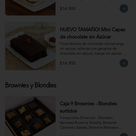
Para 6 personas. Producto congelado, se 
$14.900
recomienda descongelar de 1 hora a 
temperatura ambiente antes de servir.
NUEVO TAMAÑO! Mini Capas
de chocolate sin Azúcar
Finas láminas de chocolate semiamargo 
sin azúcar, rellenas con ganache de 
chocolate sin azúcar, manjar sin azúcar y 
salsa de frambuesa sin azúcar. 
$14.900
¡Simplemente irresistible!                                                                                                                                                 
Para 6-8 personas. Producto congelado, 
se recomienda descongelar de 1 hora a 
temperatura ambiente antes de servir.
Brownies y Blondies
Caja 9 Brownies - Blondies
surtidos
9 exquisitos Brownies - Blondies . 
Variedad Brownie Nutella, Brownie 
Caramelo Salado, Brownie Manzana 
Canela, Blondie Galleta Lotus, Blondie 