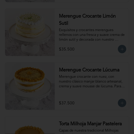
temperatura ambiente antes de servir.
Merengue Crocante Limón
Sutil
Exquisitos y crocantes merengues 
rellenos con una fresca y suave crema de 
limón sutil y decorada con nuestro 
clásico merengue italiano. Para 15-20 
$35.500
personas. Producto congelado, se 
recomienda descongelar de 1 a 2 horas a 
temperatura ambiente antes de servir.
Merengue Crocante Lúcuma
Merengue crocante con nuez, con 
nuestro clásico manjar blanco artesanal, 
crema y suave mousse de lúcuma. Para 
15-20 personas. Producto congelado, se 
recomienda descongelar de 2 a 3 horas a 
temperatura ambiente antes de servir.
$37.500
Torta Milhoja Manjar Pastelera
Capas de nuestra tradicional Milhojas 