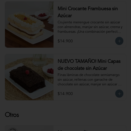
mantenerla congelada. Producto 
elaborado sin gluten, puede contener 
Mini Crocante Frambuesa sin
trazas.
Azúcar
Crujiente merengue crocante sin azúcar 
con almendras, manjar sin azúcar, crema y 
frambuesas. ¡Una combinación perfecta!                                                                                         
Para 6 personas. Producto congelado, se 
$14.900
recomienda descongelar de 1 hora a 
temperatura ambiente antes de servir.
NUEVO TAMAÑO! Mini Capas
de chocolate sin Azúcar
Finas láminas de chocolate semiamargo 
sin azúcar, rellenas con ganache de 
chocolate sin azúcar, manjar sin azúcar y 
salsa de frambuesa sin azúcar. 
$14.900
¡Simplemente irresistible!                                                                                                                                                 
Para 6-8 personas. Producto congelado, 
se recomienda descongelar de 1 hora a 
temperatura ambiente antes de servir.
Otros