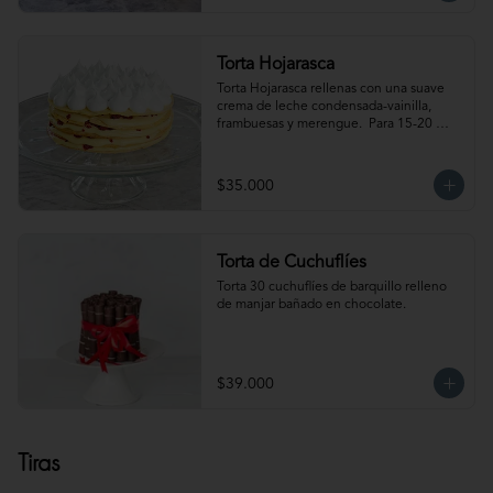
Torta Hojarasca
Torta Hojarasca rellenas con una suave 
crema de leche condensada-vainilla, 
frambuesas y merengue.  Para 15-20 
personas. Producto congelado, se 
recomienda descongelar de 30 min a 1 
hora a temperatura ambiente antes de 
$35.000
servir.
Torta de Cuchuflíes
Torta 30 cuchuflíes de barquillo relleno 
de manjar bañado en chocolate.
$39.000
Tiras