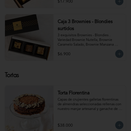
$17.900
Almendra y Blondie Mantequilla de 
Maní.  Producto congelado. Te 
recomendamos entibiar 10-15 segundos 
en el microondas para potenciar sus 
sabores!
Caja 3 Brownies - Blondies
surtidos
3 exquisitos Brownies - Blondies . 
Variedad Brownie Nutella, Brownie 
Caramelo Salado, Brownie Manzana 
Canela, Blondie Galleta Lotus, Blondie 
$6.900
Almendra y Blondie Mantequilla de 
Maní.  Producto congelado. Te 
recomendamos entibiar 10-15 segundos 
en el microondas para potenciar sus 
Tortas
sabores!
Torta Florentina
Capas de crujientes galletas florentinas 
de almendras seleccionadas rellenas con 
nuestro manjar artesanal y ganache de 
chocolate semi amargo insuperable! Para 
15-18 personas. Producto congelado, se 
recomienda descongelar 1 hora 
$38.000
refrigerada antes de servir. Para 