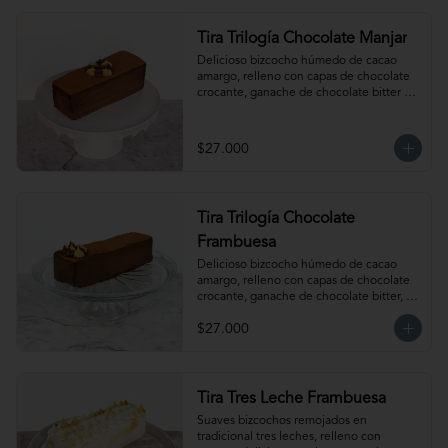
Tira Trilogía Chocolate Manjar
Delicioso bizcocho húmedo de cacao 
amargo, relleno con capas de chocolate 
crocante, ganache de chocolate bitter y 
nuestro clásico manjar artesanal. Para 12-
15 personas. Producto congelado, se 
recomienda descongelar 1 hora a 
$27.000
temperatura ambiente antes de servir.
Tira Trilogía Chocolate
Frambuesa
Delicioso bizcocho húmedo de cacao 
amargo, relleno con capas de chocolate 
crocante, ganache de chocolate bitter, 
delicada salsa de frambuesas y nuestro 
$27.000
clásico manjar artesanal. Para 12-15 
personas. Producto congelado, se 
recomienda descongelar  1 hora a 
temperatura ambiente antes de servir.
Tira Tres Leche Frambuesa
Suaves bizcochos remojados en 
tradicional tres leches, relleno con 