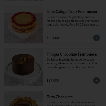
mantener la crocancia se recomienda 
mantenerla congelada. Producto 
elaborado sin gluten, puede contener 
Torta Caluga Nuez Frambuesa
trazas.
Crocantes capas de galletas y nueces, 
rellena con caluga, frambuesa y un fresco 
toque de naranja. Para 20-25 personas. 
Producto congelado, se recomienda 
descongelar 2 a 3 horas a temperatura 
ambiente antes de servir.
$32.000
Trilogía Chocolate Frambuesa
Delicioso bizcocho húmedo de cacao 
amargo, relleno con capas de chocolate 
crocante, ganache de chocolate bitter, 
delicada salsa de frambuesas y  nuestro 
clásico manjar artesanal. Para 15-20 
personas. Producto congelado, se 
$37.000
recomienda descongelar 2 a 3 horas a 
temperatura ambiente antes de servir.
Torta Chocolate
Exquisito bizcocho de chocolate relleno 