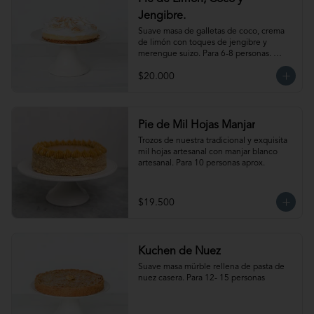
Jengibre.
Suave masa de galletas de coco, crema 
de limón con toques de jengibre y 
merengue suizo. Para 6-8 personas. 
Producto congelado, se recomienda 
$20.000
descongelar de 1 a 2 horas a temperatura 
ambiente antes de servir.
Pie de Mil Hojas Manjar
Trozos de nuestra tradicional y exquisita 
mil hojas artesanal con manjar blanco 
artesanal. Para 10 personas aprox.
$19.500
Kuchen de Nuez
Suave masa mürble rellena de pasta de 
nuez casera. Para 12- 15 personas