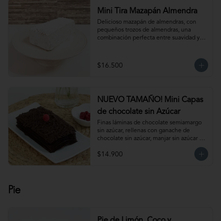
Mini Tira Mazapán Almendra
Delicioso mazapán de almendras, con 
pequeños trozos de almendras, una 
combinación perfecta entre suavidad y 
crocancia. Ideal para acompañar el café. 
Para 6-8 personas aprox.
$16.500
NUEVO TAMAÑO! Mini Capas
de chocolate sin Azúcar
Finas láminas de chocolate semiamargo 
sin azúcar, rellenas con ganache de 
chocolate sin azúcar, manjar sin azúcar y 
salsa de frambuesa sin azúcar. 
$14.900
¡Simplemente irresistible!                                                                                                                                                 
Para 6-8 personas. Producto congelado, 
se recomienda descongelar de 1 hora a 
temperatura ambiente antes de servir.
Pie
Pie de Limón, Coco y