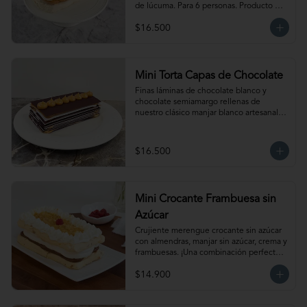
de lúcuma. Para 6 personas. Producto 
congelado, se recomienda descongelar 
$16.500
de 1  hora a temperatura ambiente antes 
de servir.
Mini Torta Capas de Chocolate
Finas láminas de chocolate blanco y 
chocolate semiamargo rellenas de 
nuestro clásico manjar blanco artesanal. 
Para 6 personas.
$16.500
Mini Crocante Frambuesa sin
Azúcar
Crujiente merengue crocante sin azúcar 
con almendras, manjar sin azúcar, crema y 
frambuesas. ¡Una combinación perfecta!                                                                                         
Para 6 personas. Producto congelado, se 
$14.900
recomienda descongelar de 1 hora a 
temperatura ambiente antes de servir.