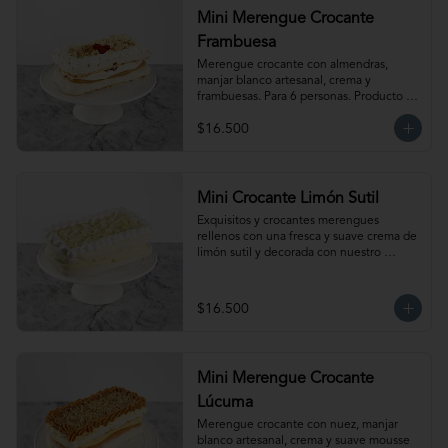
Mini Merengue Crocante
Frambuesa
Merengue crocante con almendras, 
manjar blanco artesanal, crema y 
frambuesas. Para 6 personas. Producto 
congelado, se recomienda descongelar 
$16.500
de 1 hora a temperatura ambiente antes 
de servir.
Mini Crocante Limón Sutil
Exquisitos y crocantes merengues 
rellenos con una fresca y suave crema de 
limón sutil y decorada con nuestro 
clásico merengue italiano. Para 6 
personas. Producto congelado, se 
recomienda descongelar de 1 hora a 
$16.500
temperatura ambiente antes de servir.
Mini Merengue Crocante
Lúcuma
Merengue crocante con nuez, manjar 
blanco artesanal, crema y suave mousse 