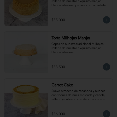
rellena de nuestro exquisito manjar 
blanco artesanal y suave crema pastelera. 
Para 15-20 personas. Producto 
congelado, se recomienda descongelar 
de 2 a 3 horas a temperatura ambiente 
$35.000
antes de servir.
Torta Milhojas Manjar
Capas de nuestra tradicional Milhojas 
rellena de nuestro exquisito manjar 
blanco artesanal.
$33.500
Carrot Cake
Suave bizcocho de zanahoria y nueces 
con toques de nuez moscada y canela, 
relleno y cubierto con delicioso frosting. 
Para 15-20 personas. Producto 
congelado, se recomienda descongelar 
de 2 a 3 horas a temperatura ambiente 
$36.000
antes de servir.