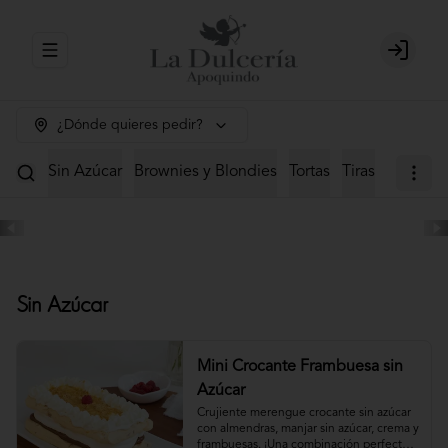
Abrir menu de navegación
Login
¿Dónde quieres pedir?
Sin Azúcar
Brownies y Blondies
Tortas
Tiras
Mini Tor
Sin Azúcar
Mini Crocante Frambuesa sin
Azúcar
Crujiente merengue crocante sin azúcar 
con almendras, manjar sin azúcar, crema y 
frambuesas. ¡Una combinación perfecta!                                                                                         