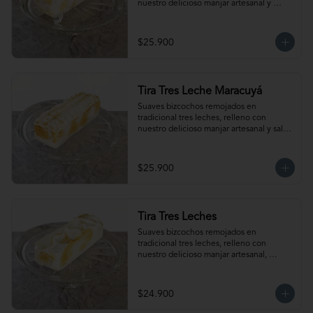
nuestro delicioso manjar artesanal y 
frambuesas, cubierto con exquisito 
merengue. Para 12- 15 personas. 
Producto congelado, se recomienda 
$25.900
descongelar de 2 horas a temperatura 
ambiente antes de servir.
Tira Tres Leche Maracuyá
Suaves bizcochos remojados en 
tradicional tres leches, relleno con 
nuestro delicioso manjar artesanal y salsa 
de maracuyá, cubierto con exquisito 
merengue. Para 12-15 personas. 
Producto congelado, se recomienda 
$25.900
descongelar de 2 horas a temperatura 
ambiente antes de servir.
Tira Tres Leches
Suaves bizcochos remojados en 
tradicional tres leches, relleno con 
nuestro delicioso manjar artesanal, 
cubierto con exquisito merengue. Para 
12-15 personas. Producto congelado, se 
recomienda descongelar de 2 horas a 
$24.900
temperatura ambiente antes de servir.