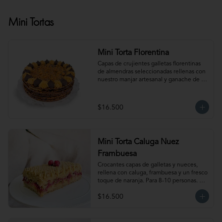
Mini Tortas
Mini Torta Florentina
Capas de crujientes galletas florentinas 
de almendras seleccionadas rellenas con 
nuestro manjar artesanal y ganache de 
chocolate semi amargo insuperable! Para 
6-8 personas. Producto congelado, se 
recomienda descongelar 1 hora 
$16.500
refrigerada antes de servir. Para 
mantener la crocancia se recomienda 
mantenerla congelada. Producto 
elaborado sin gluten, puede contener 
Mini Torta Caluga Nuez
trazas.
Frambuesa
Crocantes capas de galletas y nueces, 
rellena con caluga, frambuesa y un fresco 
toque de naranja. Para 8-10 personas. 
Producto congelado, se recomienda 
$16.500
descongelar 1  hora a temperatura 
ambiente antes de servir.