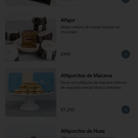
Maní.  Producto congelado. Te 
recomendamos entibiar 10-15 segundos 
en el microondas para potenciar sus 
sabores!
Alfajor
Alfajor relleno de manjar bañado en 
chocolate.
$990
Alfajorcitos de Maicena
Doce mini alfajores de maicena rellenos 
de exquisito manjar blanco artesanal.
$7.200
Alfajorcitos de Nuez