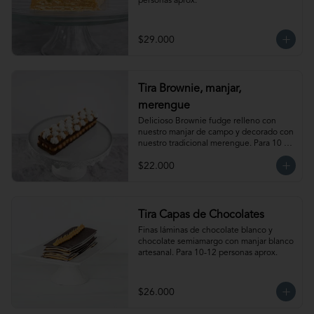
personas aprox.
$29.000
Tira Brownie, manjar,
merengue
Delicioso Brownie fudge relleno con 
nuestro manjar de campo y decorado con 
nuestro tradicional merengue. Para 10 
personas. Producto congelado, se 
$22.000
recomienda descongelar de 1 hora a 
temperatura ambiente antes de servir.
Tira Capas de Chocolates
Finas láminas de chocolate blanco y 
chocolate semiamargo con manjar blanco 
artesanal. Para 10-12 personas aprox.
$26.000