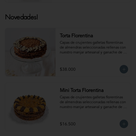
Novedades!
Torta Florentina
Capas de crujientes galletas florentinas 
de almendras seleccionadas rellenas con 
nuestro manjar artesanal y ganache de 
chocolate semi amargo insuperable! Para 
15-18 personas. Producto congelado, se 
recomienda descongelar 1 hora 
$38.000
refrigerada antes de servir. Para 
mantener la crocancia se recomienda 
mantenerla congelada. Producto 
elaborado sin gluten, puede contener 
Mini Torta Florentina
trazas.
Capas de crujientes galletas florentinas 
de almendras seleccionadas rellenas con 
nuestro manjar artesanal y ganache de 
chocolate semi amargo insuperable! Para 
6-8 personas. Producto congelado, se 
recomienda descongelar 1 hora 
$16.500
refrigerada antes de servir. Para 
mantener la crocancia se recomienda 