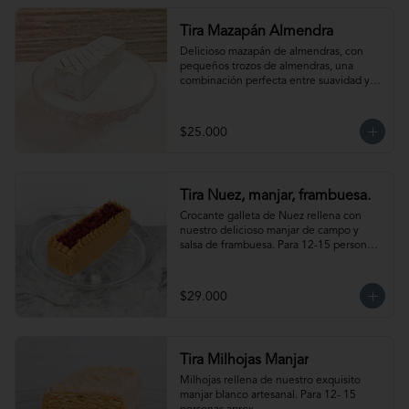
Tira Mazapán Almendra
Delicioso mazapán de almendras, con 
pequeños trozos de almendras, una 
combinación perfecta entre suavidad y 
crocancia. Ideal para acompañar el café. 
Para 12-15 personas aprox.
$25.000
Tira Nuez, manjar, frambuesa.
Crocante galleta de Nuez rellena con 
nuestro delicioso manjar de campo y 
salsa de frambuesa. Para 12-15 personas 
aprox. Producto congelado, se 
recomienda descongelar de 1-2 hora a 
temperatura ambiente antes de servir.
$29.000
Tira Milhojas Manjar
Milhojas rellena de nuestro exquisito 
manjar blanco artesanal. Para 12- 15 