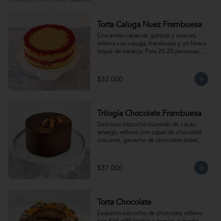
mantener la crocancia se recomienda 
mantenerla congelada. Producto 
elaborado sin gluten, puede contener 
Torta Caluga Nuez Frambuesa
trazas.
Crocantes capas de galletas y nueces, 
rellena con caluga, frambuesa y un fresco 
toque de naranja. Para 20-25 personas. 
Producto congelado, se recomienda 
descongelar 2 a 3 horas a temperatura 
ambiente antes de servir.
$32.000
Trilogía Chocolate Frambuesa
Delicioso bizcocho húmedo de cacao 
amargo, relleno con capas de chocolate 
crocante, ganache de chocolate bitter, 
delicada salsa de frambuesas y  nuestro 
clásico manjar artesanal. Para 15-20 
personas. Producto congelado, se 
$37.000
recomienda descongelar 2 a 3 horas a 
temperatura ambiente antes de servir.
Torta Chocolate
Exquisito bizcocho de chocolate relleno 