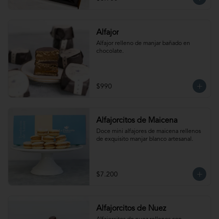
Maní.  Producto congelado. Te 
recomendamos entibiar 10-15 segundos 
en el microondas para potenciar sus 
sabores!
Alfajor
Alfajor relleno de manjar bañado en 
chocolate.
$990
Alfajorcitos de Maicena
Doce mini alfajores de maicena rellenos 
de exquisito manjar blanco artesanal.
$7.200
Alfajorcitos de Nuez