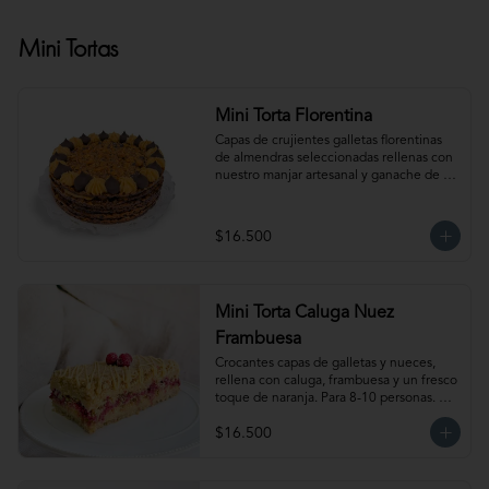
Mini Tortas
Mini Torta Florentina
Capas de crujientes galletas florentinas 
de almendras seleccionadas rellenas con 
nuestro manjar artesanal y ganache de 
chocolate semi amargo insuperable! Para 
6-8 personas. Producto congelado, se 
recomienda descongelar 1 hora 
$16.500
refrigerada antes de servir. Para 
mantener la crocancia se recomienda 
mantenerla congelada. Producto 
elaborado sin gluten, puede contener 
Mini Torta Caluga Nuez
trazas.
Frambuesa
Crocantes capas de galletas y nueces, 
rellena con caluga, frambuesa y un fresco 
toque de naranja. Para 8-10 personas. 
Producto congelado, se recomienda 
$16.500
descongelar 1  hora a temperatura 
ambiente antes de servir.