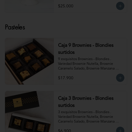
$25.000
Pasteles
Caja 9 Brownies - Blondies
surtidos
9 exquisitos Brownies - Blondies . 
Variedad Brownie Nutella, Brownie 
Caramelo Salado, Brownie Manzana 
Canela, Blondie Galleta Lotus, Blondie 
$17.900
Almendra y Blondie Mantequilla de 
Maní.  Producto congelado. Te 
recomendamos entibiar 10-15 segundos 
en el microondas para potenciar sus 
sabores!
Caja 3 Brownies - Blondies
surtidos
3 exquisitos Brownies - Blondies . 
Variedad Brownie Nutella, Brownie 
Caramelo Salado, Brownie Manzana 
Canela, Blondie Galleta Lotus, Blondie 
$6.900
Almendra y Blondie Mantequilla de 