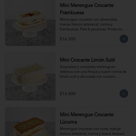
Mini Merengue Crocante
Frambuesa
Merengue crocante con almendras, 
manjar blanco artesanal, crema y 
frambuesas. Para 6 personas. Producto 
congelado, se recomienda descongelar 
$16.500
de 1 hora a temperatura ambiente antes 
de servir.
Mini Crocante Limón Sutil
Exquisitos y crocantes merengues 
rellenos con una fresca y suave crema de 
limón sutil y decorada con nuestro 
clásico merengue italiano. Para 6 
personas. Producto congelado, se 
recomienda descongelar de 1 hora a 
$16.500
temperatura ambiente antes de servir.
Mini Merengue Crocante
Lúcuma
Merengue crocante con nuez, manjar 
blanco artesanal, crema y suave mousse 