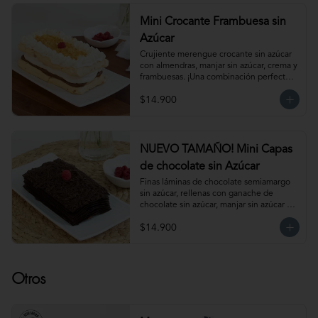
mantenerla congelada. Producto 
elaborado sin gluten, puede contener 
Mini Crocante Frambuesa sin
trazas.
Azúcar
Crujiente merengue crocante sin azúcar 
con almendras, manjar sin azúcar, crema y 
frambuesas. ¡Una combinación perfecta!                                                                                         
Para 6 personas. Producto congelado, se 
$14.900
recomienda descongelar de 1 hora a 
temperatura ambiente antes de servir.
NUEVO TAMAÑO! Mini Capas
de chocolate sin Azúcar
Finas láminas de chocolate semiamargo 
sin azúcar, rellenas con ganache de 
chocolate sin azúcar, manjar sin azúcar y 
salsa de frambuesa sin azúcar. 
$14.900
¡Simplemente irresistible!                                                                                                                                                 
Para 6-8 personas. Producto congelado, 
se recomienda descongelar de 1 hora a 
temperatura ambiente antes de servir.
Otros