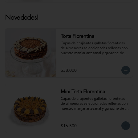
Novedades!
Torta Florentina
Capas de crujientes galletas florentinas 
de almendras seleccionadas rellenas con 
nuestro manjar artesanal y ganache de 
chocolate semi amargo insuperable! Para 
15-18 personas. Producto congelado, se 
recomienda descongelar 1 hora 
$38.000
refrigerada antes de servir. Para 
mantener la crocancia se recomienda 
mantenerla congelada. Producto 
elaborado sin gluten, puede contener 
Mini Torta Florentina
trazas.
Capas de crujientes galletas florentinas 
de almendras seleccionadas rellenas con 
nuestro manjar artesanal y ganache de 
chocolate semi amargo insuperable! Para 
6-8 personas. Producto congelado, se 
recomienda descongelar 1 hora 
$16.500
refrigerada antes de servir. Para 
mantener la crocancia se recomienda 