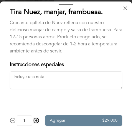
Palmera
Tira Nuez, manjar, frambuesa.
Crujiente y tradicional palmera de playa.
Crocante galleta de Nuez rellena con nuestro
delicioso manjar de campo y salsa de frambuesa. Para
12-15 personas aprox. Producto congelado, se
$2.100
recomienda descongelar de 1-2 hora a temperatura
ambiente antes de servir.
Velas
Instrucciones especiales
Velas Doradas
Pack de 6 velas doradas largas (10.5 cm.), 
con portavela blanco.
$1.990
Agregar
$29.000
Velas Plateadas