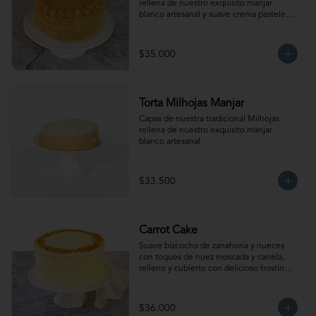
rellena de nuestro exquisito manjar 
blanco artesanal y suave crema pastelera. 
Para 15-20 personas. Producto 
congelado, se recomienda descongelar 
de 2 a 3 horas a temperatura ambiente 
$35.000
antes de servir.
Torta Milhojas Manjar
Capas de nuestra tradicional Milhojas 
rellena de nuestro exquisito manjar 
blanco artesanal.
$33.500
Carrot Cake
Suave bizcocho de zanahoria y nueces 
con toques de nuez moscada y canela, 
relleno y cubierto con delicioso frosting. 
Para 15-20 personas. Producto 
congelado, se recomienda descongelar 
de 2 a 3 horas a temperatura ambiente 
$36.000
antes de servir.