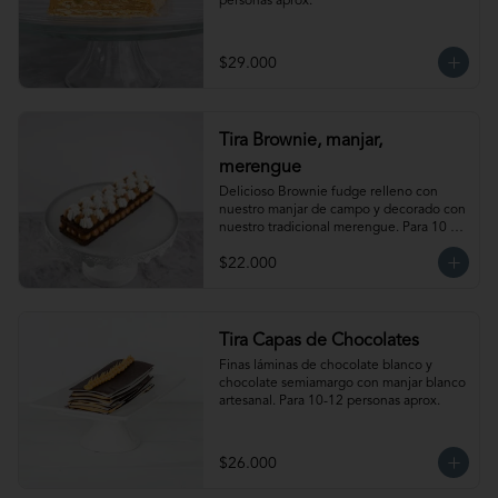
personas aprox.
$29.000
Tira Brownie, manjar,
merengue
Delicioso Brownie fudge relleno con 
nuestro manjar de campo y decorado con 
nuestro tradicional merengue. Para 10 
personas. Producto congelado, se 
$22.000
recomienda descongelar de 1 hora a 
temperatura ambiente antes de servir.
Tira Capas de Chocolates
Finas láminas de chocolate blanco y 
chocolate semiamargo con manjar blanco 
artesanal. Para 10-12 personas aprox.
$26.000