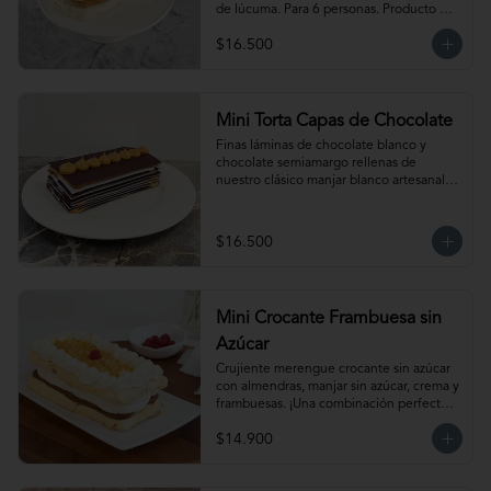
de lúcuma. Para 6 personas. Producto 
congelado, se recomienda descongelar 
$16.500
de 1  hora a temperatura ambiente antes 
de servir.
Mini Torta Capas de Chocolate
Finas láminas de chocolate blanco y 
chocolate semiamargo rellenas de 
nuestro clásico manjar blanco artesanal. 
Para 6 personas.
$16.500
Mini Crocante Frambuesa sin
Azúcar
Crujiente merengue crocante sin azúcar 
con almendras, manjar sin azúcar, crema y 
frambuesas. ¡Una combinación perfecta!                                                                                         
Para 6 personas. Producto congelado, se 
$14.900
recomienda descongelar de 1 hora a 
temperatura ambiente antes de servir.