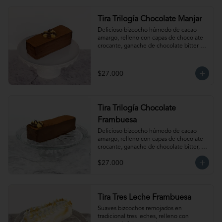
Tira Trilogía Chocolate Manjar
Delicioso bizcocho húmedo de cacao 
amargo, relleno con capas de chocolate 
crocante, ganache de chocolate bitter y 
nuestro clásico manjar artesanal. Para 12-
15 personas. Producto congelado, se 
recomienda descongelar 1 hora a 
$27.000
temperatura ambiente antes de servir.
Tira Trilogía Chocolate
Frambuesa
Delicioso bizcocho húmedo de cacao 
amargo, relleno con capas de chocolate 
crocante, ganache de chocolate bitter, 
delicada salsa de frambuesas y nuestro 
$27.000
clásico manjar artesanal. Para 12-15 
personas. Producto congelado, se 
recomienda descongelar  1 hora a 
temperatura ambiente antes de servir.
Tira Tres Leche Frambuesa
Suaves bizcochos remojados en 
tradicional tres leches, relleno con 