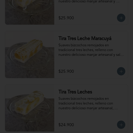
nuestro delicioso manjar artesanal y 
frambuesas, cubierto con exquisito 
merengue. Para 12- 15 personas. 
Producto congelado, se recomienda 
$25.900
descongelar de 2 horas a temperatura 
ambiente antes de servir.
Tira Tres Leche Maracuyá
Suaves bizcochos remojados en 
tradicional tres leches, relleno con 
nuestro delicioso manjar artesanal y salsa 
de maracuyá, cubierto con exquisito 
merengue. Para 12-15 personas. 
Producto congelado, se recomienda 
$25.900
descongelar de 2 horas a temperatura 
ambiente antes de servir.
Tira Tres Leches
Suaves bizcochos remojados en 
tradicional tres leches, relleno con 
nuestro delicioso manjar artesanal, 
cubierto con exquisito merengue. Para 
12-15 personas. Producto congelado, se 
recomienda descongelar de 2 horas a 
$24.900
temperatura ambiente antes de servir.