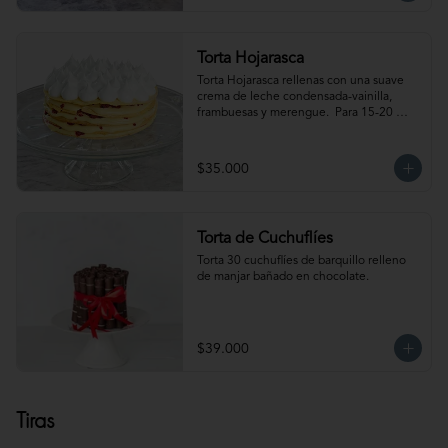
Torta Hojarasca
Torta Hojarasca rellenas con una suave 
crema de leche condensada-vainilla, 
frambuesas y merengue.  Para 15-20 
personas. Producto congelado, se 
recomienda descongelar de 30 min a 1 
hora a temperatura ambiente antes de 
$35.000
servir.
Torta de Cuchuflíes
Torta 30 cuchuflíes de barquillo relleno 
de manjar bañado en chocolate.
$39.000
Tiras