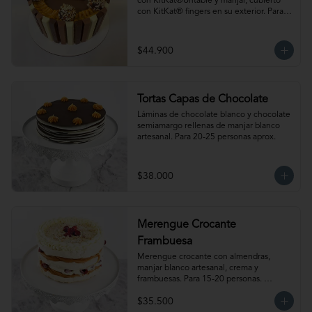
con KitKat®Untable y manjar, cubierto 
con KitKat® fingers en su exterior. Para 
18-20 personas. Producto congelado, se 
recomienda descongelar de 1 a 2 horas a 
temperatura ambiente antes de servir.
$44.900
Tortas Capas de Chocolate
Láminas de chocolate blanco y chocolate 
semiamargo rellenas de manjar blanco 
artesanal. Para 20-25 personas aprox.
$38.000
Merengue Crocante
Frambuesa
Merengue crocante con almendras, 
manjar blanco artesanal, crema y 
frambuesas. Para 15-20 personas. 
Producto congelado, se recomienda 
$35.500
descongelar 2.5 a 3.5 horas a 