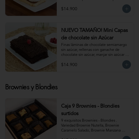
Para 6 personas. Producto congelado, se 
$14.900
recomienda descongelar de 1 hora a 
temperatura ambiente antes de servir.
NUEVO TAMAÑO! Mini Capas
de chocolate sin Azúcar
Finas láminas de chocolate semiamargo 
sin azúcar, rellenas con ganache de 
chocolate sin azúcar, manjar sin azúcar y 
salsa de frambuesa sin azúcar. 
$14.900
¡Simplemente irresistible!                                                                                                                                                 
Para 6-8 personas. Producto congelado, 
se recomienda descongelar de 1 hora a 
temperatura ambiente antes de servir.
Brownies y Blondies
Caja 9 Brownies - Blondies
surtidos
9 exquisitos Brownies - Blondies . 
Variedad Brownie Nutella, Brownie 
Caramelo Salado, Brownie Manzana 
Canela, Blondie Galleta Lotus, Blondie 