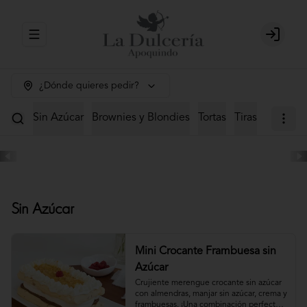
Abrir menu de navegación
Login
¿Dónde quieres pedir?
Sin Azúcar
Brownies y Blondies
Tortas
Tiras
Mini Tor
Sin Azúcar
Mini Crocante Frambuesa sin
Azúcar
Crujiente merengue crocante sin azúcar 
con almendras, manjar sin azúcar, crema y 
frambuesas. ¡Una combinación perfecta!                                                                                         