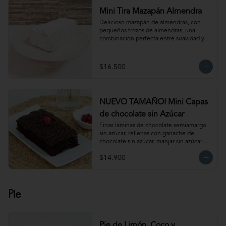
Mini Tira Mazapán Almendra
Delicioso mazapán de almendras, con 
pequeños trozos de almendras, una 
combinación perfecta entre suavidad y 
crocancia. Ideal para acompañar el café. 
Para 6-8 personas aprox.
$16.500
NUEVO TAMAÑO! Mini Capas
de chocolate sin Azúcar
Finas láminas de chocolate semiamargo 
sin azúcar, rellenas con ganache de 
chocolate sin azúcar, manjar sin azúcar y 
salsa de frambuesa sin azúcar. 
$14.900
¡Simplemente irresistible!                                                                                                                                                 
Para 6-8 personas. Producto congelado, 
se recomienda descongelar de 1 hora a 
temperatura ambiente antes de servir.
Pie
Pie de Limón, Coco y