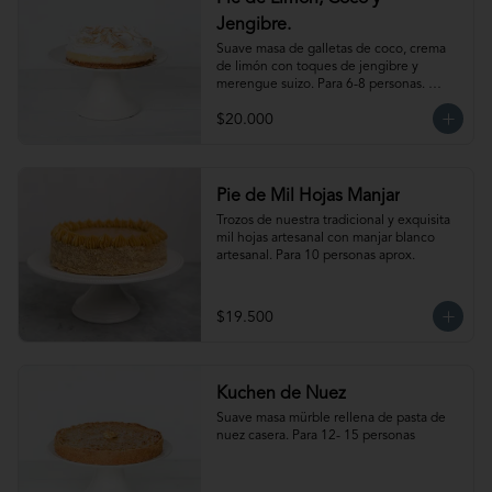
Jengibre.
Suave masa de galletas de coco, crema 
de limón con toques de jengibre y 
merengue suizo. Para 6-8 personas. 
Producto congelado, se recomienda 
$20.000
descongelar de 1 a 2 horas a temperatura 
ambiente antes de servir.
Pie de Mil Hojas Manjar
Trozos de nuestra tradicional y exquisita 
mil hojas artesanal con manjar blanco 
artesanal. Para 10 personas aprox.
$19.500
Kuchen de Nuez
Suave masa mürble rellena de pasta de 
nuez casera. Para 12- 15 personas