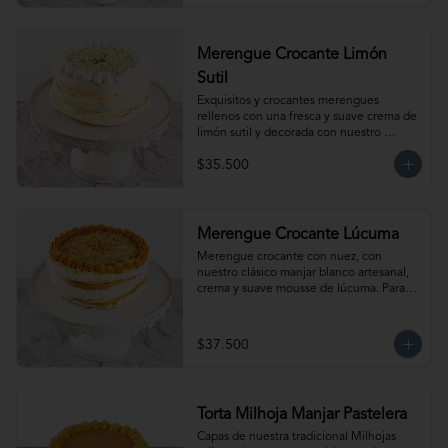
temperatura ambiente antes de servir.
Merengue Crocante Limón
Sutil
Exquisitos y crocantes merengues 
rellenos con una fresca y suave crema de 
limón sutil y decorada con nuestro 
clásico merengue italiano. Para 15-20 
$35.500
personas. Producto congelado, se 
recomienda descongelar de 1 a 2 horas a 
temperatura ambiente antes de servir.
Merengue Crocante Lúcuma
Merengue crocante con nuez, con 
nuestro clásico manjar blanco artesanal, 
crema y suave mousse de lúcuma. Para 
15-20 personas. Producto congelado, se 
recomienda descongelar de 2 a 3 horas a 
temperatura ambiente antes de servir.
$37.500
Torta Milhoja Manjar Pastelera
Capas de nuestra tradicional Milhojas 