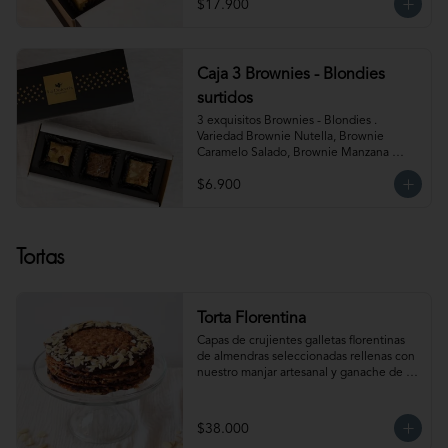
$17.900
Almendra y Blondie Mantequilla de 
Maní.  Producto congelado. Te 
recomendamos entibiar 10-15 segundos 
en el microondas para potenciar sus 
sabores!
Caja 3 Brownies - Blondies
surtidos
3 exquisitos Brownies - Blondies . 
Variedad Brownie Nutella, Brownie 
Caramelo Salado, Brownie Manzana 
Canela, Blondie Galleta Lotus, Blondie 
$6.900
Almendra y Blondie Mantequilla de 
Maní.  Producto congelado. Te 
recomendamos entibiar 10-15 segundos 
en el microondas para potenciar sus 
Tortas
sabores!
Torta Florentina
Capas de crujientes galletas florentinas 
de almendras seleccionadas rellenas con 
nuestro manjar artesanal y ganache de 
chocolate semi amargo insuperable! Para 
15-18 personas. Producto congelado, se 
recomienda descongelar 1 hora 
$38.000
refrigerada antes de servir. Para 