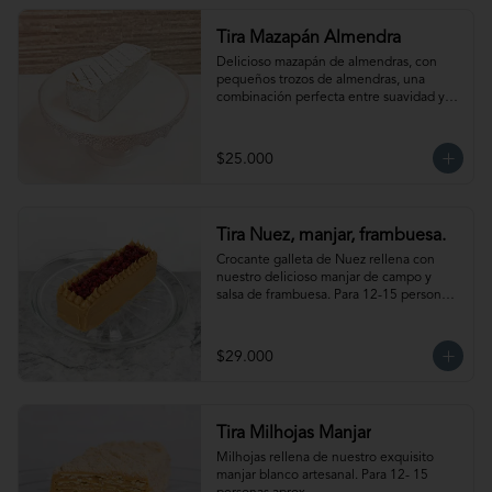
Tira Mazapán Almendra
Delicioso mazapán de almendras, con 
pequeños trozos de almendras, una 
combinación perfecta entre suavidad y 
crocancia. Ideal para acompañar el café. 
Para 12-15 personas aprox.
$25.000
Tira Nuez, manjar, frambuesa.
Crocante galleta de Nuez rellena con 
nuestro delicioso manjar de campo y 
salsa de frambuesa. Para 12-15 personas 
aprox. Producto congelado, se 
recomienda descongelar de 1-2 hora a 
temperatura ambiente antes de servir.
$29.000
Tira Milhojas Manjar
Milhojas rellena de nuestro exquisito 
manjar blanco artesanal. Para 12- 15 