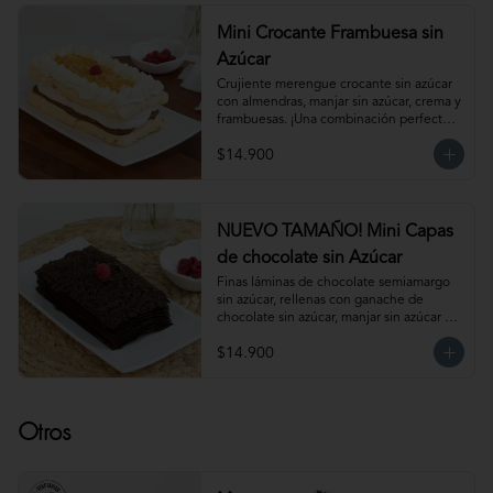
mantenerla congelada. Producto 
elaborado sin gluten, puede contener 
Mini Crocante Frambuesa sin
trazas.
Azúcar
Crujiente merengue crocante sin azúcar 
con almendras, manjar sin azúcar, crema y 
frambuesas. ¡Una combinación perfecta!                                                                                         
Para 6 personas. Producto congelado, se 
$14.900
recomienda descongelar de 1 hora a 
temperatura ambiente antes de servir.
NUEVO TAMAÑO! Mini Capas
de chocolate sin Azúcar
Finas láminas de chocolate semiamargo 
sin azúcar, rellenas con ganache de 
chocolate sin azúcar, manjar sin azúcar y 
salsa de frambuesa sin azúcar. 
$14.900
¡Simplemente irresistible!                                                                                                                                                 
Para 6-8 personas. Producto congelado, 
se recomienda descongelar de 1 hora a 
temperatura ambiente antes de servir.
Otros