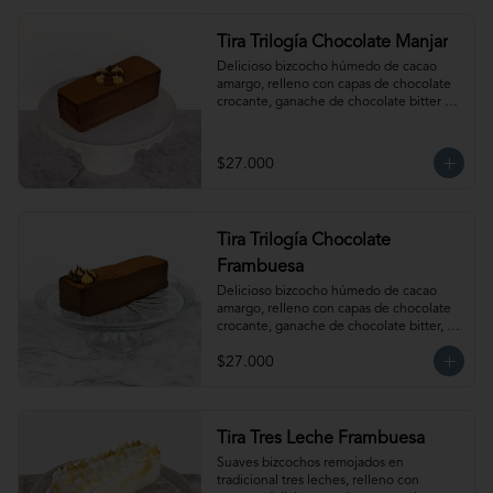
Tira Trilogía Chocolate Manjar
Delicioso bizcocho húmedo de cacao 
amargo, relleno con capas de chocolate 
crocante, ganache de chocolate bitter y 
nuestro clásico manjar artesanal. Para 12-
15 personas. Producto congelado, se 
recomienda descongelar 1 hora a 
$27.000
temperatura ambiente antes de servir.
Tira Trilogía Chocolate
Frambuesa
Delicioso bizcocho húmedo de cacao 
amargo, relleno con capas de chocolate 
crocante, ganache de chocolate bitter, 
delicada salsa de frambuesas y nuestro 
$27.000
clásico manjar artesanal. Para 12-15 
personas. Producto congelado, se 
recomienda descongelar  1 hora a 
temperatura ambiente antes de servir.
Tira Tres Leche Frambuesa
Suaves bizcochos remojados en 
tradicional tres leches, relleno con 