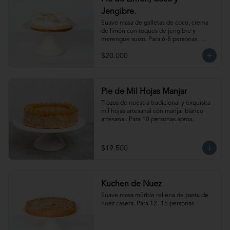
Jengibre.
Suave masa de galletas de coco, crema 
de limón con toques de jengibre y 
merengue suizo. Para 6-8 personas. 
Producto congelado, se recomienda 
$20.000
descongelar de 1 a 2 horas a temperatura 
ambiente antes de servir.
Pie de Mil Hojas Manjar
Trozos de nuestra tradicional y exquisita 
mil hojas artesanal con manjar blanco 
artesanal. Para 10 personas aprox.
$19.500
Kuchen de Nuez
Suave masa mürble rellena de pasta de 
nuez casera. Para 12- 15 personas