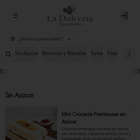
Abrir menu de navegación
Login
¿Dónde quieres pedir?
Sin Azúcar
Brownies y Blondies
Tortas
Tiras
Mini Tor
Sin Azúcar
Mini Crocante Frambuesa sin
Azúcar
Crujiente merengue crocante sin azúcar 
con almendras, manjar sin azúcar, crema y 
frambuesas. ¡Una combinación perfecta!                                                                                         