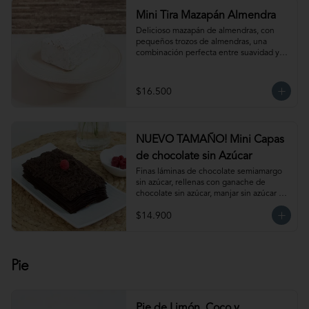
Mini Tira Mazapán Almendra
Delicioso mazapán de almendras, con 
pequeños trozos de almendras, una 
combinación perfecta entre suavidad y 
crocancia. Ideal para acompañar el café. 
Para 6-8 personas aprox.
$16.500
NUEVO TAMAÑO! Mini Capas
de chocolate sin Azúcar
Finas láminas de chocolate semiamargo 
sin azúcar, rellenas con ganache de 
chocolate sin azúcar, manjar sin azúcar y 
salsa de frambuesa sin azúcar. 
$14.900
¡Simplemente irresistible!                                                                                                                                                 
Para 6-8 personas. Producto congelado, 
se recomienda descongelar de 1 hora a 
temperatura ambiente antes de servir.
Pie
Pie de Limón, Coco y