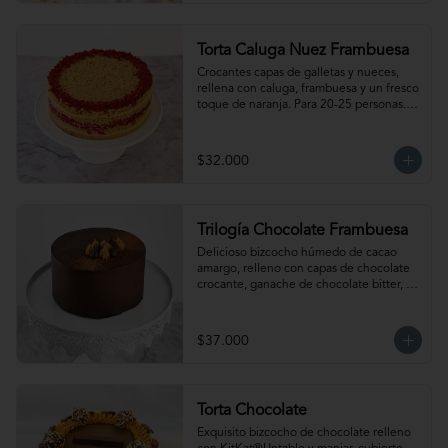
mantener la crocancia se recomienda 
mantenerla congelada. Producto 
elaborado sin gluten, puede contener 
Torta Caluga Nuez Frambuesa
trazas.
Crocantes capas de galletas y nueces, 
rellena con caluga, frambuesa y un fresco 
toque de naranja. Para 20-25 personas. 
Producto congelado, se recomienda 
descongelar 2 a 3 horas a temperatura 
ambiente antes de servir.
$32.000
Trilogía Chocolate Frambuesa
Delicioso bizcocho húmedo de cacao 
amargo, relleno con capas de chocolate 
crocante, ganache de chocolate bitter, 
delicada salsa de frambuesas y  nuestro 
clásico manjar artesanal. Para 15-20 
personas. Producto congelado, se 
$37.000
recomienda descongelar 2 a 3 horas a 
temperatura ambiente antes de servir.
Torta Chocolate
Exquisito bizcocho de chocolate relleno 