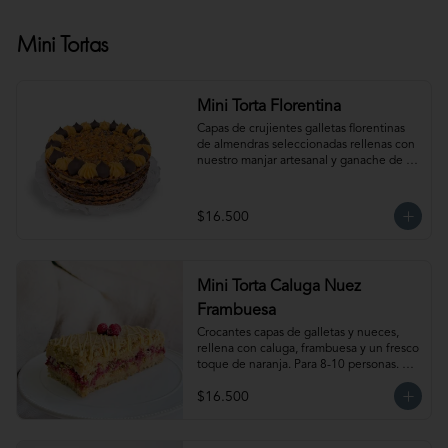
Mini Tortas
Mini Torta Florentina
Capas de crujientes galletas florentinas 
de almendras seleccionadas rellenas con 
nuestro manjar artesanal y ganache de 
chocolate semi amargo insuperable! Para 
6-8 personas. Producto congelado, se 
recomienda descongelar 1 hora 
$16.500
refrigerada antes de servir. Para 
mantener la crocancia se recomienda 
mantenerla congelada. Producto 
elaborado sin gluten, puede contener 
Mini Torta Caluga Nuez
trazas.
Frambuesa
Crocantes capas de galletas y nueces, 
rellena con caluga, frambuesa y un fresco 
toque de naranja. Para 8-10 personas. 
Producto congelado, se recomienda 
$16.500
descongelar 1  hora a temperatura 
ambiente antes de servir.