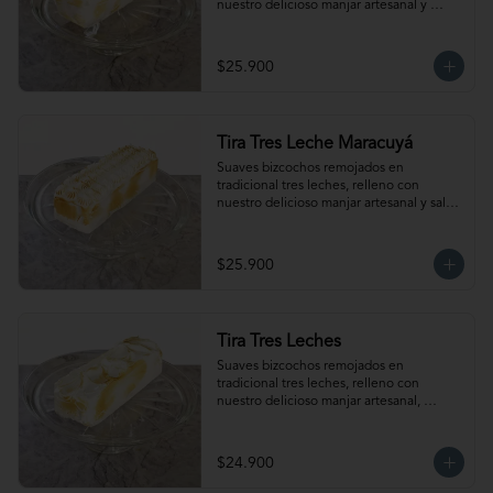
nuestro delicioso manjar artesanal y 
frambuesas, cubierto con exquisito 
merengue. Para 12- 15 personas. 
Producto congelado, se recomienda 
$25.900
descongelar de 2 horas a temperatura 
ambiente antes de servir.
Tira Tres Leche Maracuyá
Suaves bizcochos remojados en 
tradicional tres leches, relleno con 
nuestro delicioso manjar artesanal y salsa 
de maracuyá, cubierto con exquisito 
merengue. Para 12-15 personas. 
Producto congelado, se recomienda 
$25.900
descongelar de 2 horas a temperatura 
ambiente antes de servir.
Tira Tres Leches
Suaves bizcochos remojados en 
tradicional tres leches, relleno con 
nuestro delicioso manjar artesanal, 
cubierto con exquisito merengue. Para 
12-15 personas. Producto congelado, se 
recomienda descongelar de 2 horas a 
$24.900
temperatura ambiente antes de servir.