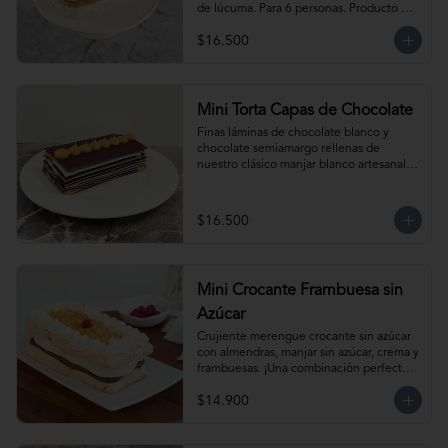
de lúcuma. Para 6 personas. Producto 
congelado, se recomienda descongelar 
$16.500
de 1  hora a temperatura ambiente antes 
de servir.
Mini Torta Capas de Chocolate
Finas láminas de chocolate blanco y 
chocolate semiamargo rellenas de 
nuestro clásico manjar blanco artesanal. 
Para 6 personas.
$16.500
Mini Crocante Frambuesa sin
Azúcar
Crujiente merengue crocante sin azúcar 
con almendras, manjar sin azúcar, crema y 
frambuesas. ¡Una combinación perfecta!                                                                                         
Para 6 personas. Producto congelado, se 
$14.900
recomienda descongelar de 1 hora a 
temperatura ambiente antes de servir.