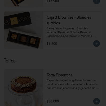
$17.900
Almendra y Blondie Mantequilla de 
Maní.  Producto congelado. Te 
recomendamos entibiar 10-15 segundos 
en el microondas para potenciar sus 
sabores!
Caja 3 Brownies - Blondies
surtidos
3 exquisitos Brownies - Blondies . 
Variedad Brownie Nutella, Brownie 
Caramelo Salado, Brownie Manzana 
Canela, Blondie Galleta Lotus, Blondie 
$6.900
Almendra y Blondie Mantequilla de 
Maní.  Producto congelado. Te 
recomendamos entibiar 10-15 segundos 
en el microondas para potenciar sus 
Tortas
sabores!
Torta Florentina
Capas de crujientes galletas florentinas 
de almendras seleccionadas rellenas con 
nuestro manjar artesanal y ganache de 
chocolate semi amargo insuperable! Para 
15-18 personas. Producto congelado, se 
recomienda descongelar 1 hora 
$38.000
refrigerada antes de servir. Para 