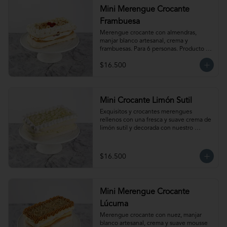
Mini Merengue Crocante
Frambuesa
Merengue crocante con almendras, 
manjar blanco artesanal, crema y 
frambuesas. Para 6 personas. Producto 
congelado, se recomienda descongelar 
$16.500
de 1 hora a temperatura ambiente antes 
de servir.
Mini Crocante Limón Sutil
Exquisitos y crocantes merengues 
rellenos con una fresca y suave crema de 
limón sutil y decorada con nuestro 
clásico merengue italiano. Para 6 
personas. Producto congelado, se 
recomienda descongelar de 1 hora a 
$16.500
temperatura ambiente antes de servir.
Mini Merengue Crocante
Lúcuma
Merengue crocante con nuez, manjar 
blanco artesanal, crema y suave mousse 