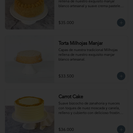
rellena de nuestro exquisito manjar 
blanco artesanal y suave crema pastelera. 
Para 15-20 personas. Producto 
congelado, se recomienda descongelar 
de 2 a 3 horas a temperatura ambiente 
$35.000
antes de servir.
Torta Milhojas Manjar
Capas de nuestra tradicional Milhojas 
rellena de nuestro exquisito manjar 
blanco artesanal.
$33.500
Carrot Cake
Suave bizcocho de zanahoria y nueces 
con toques de nuez moscada y canela, 
relleno y cubierto con delicioso frosting. 
Para 15-20 personas. Producto 
congelado, se recomienda descongelar 
de 2 a 3 horas a temperatura ambiente 
$36.000
antes de servir.