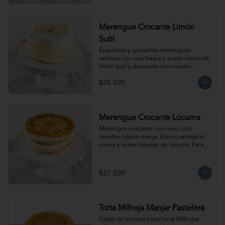
temperatura ambiente antes de servir.
Merengue Crocante Limón
Sutil
Exquisitos y crocantes merengues 
rellenos con una fresca y suave crema de 
limón sutil y decorada con nuestro 
clásico merengue italiano. Para 15-20 
$35.500
personas. Producto congelado, se 
recomienda descongelar de 1 a 2 horas a 
temperatura ambiente antes de servir.
Merengue Crocante Lúcuma
Merengue crocante con nuez, con 
nuestro clásico manjar blanco artesanal, 
crema y suave mousse de lúcuma. Para 
15-20 personas. Producto congelado, se 
recomienda descongelar de 2 a 3 horas a 
temperatura ambiente antes de servir.
$37.500
Torta Milhoja Manjar Pastelera
Capas de nuestra tradicional Milhojas 