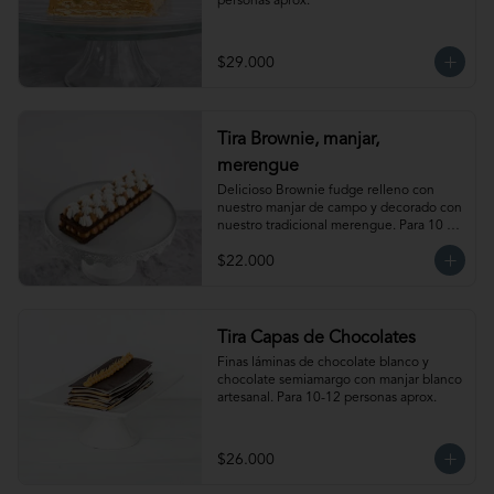
personas aprox.
$29.000
Tira Brownie, manjar,
merengue
Delicioso Brownie fudge relleno con 
nuestro manjar de campo y decorado con 
nuestro tradicional merengue. Para 10 
personas. Producto congelado, se 
$22.000
recomienda descongelar de 1 hora a 
temperatura ambiente antes de servir.
Tira Capas de Chocolates
Finas láminas de chocolate blanco y 
chocolate semiamargo con manjar blanco 
artesanal. Para 10-12 personas aprox.
$26.000