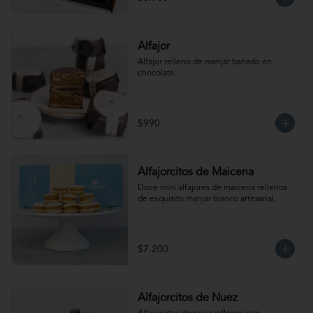
Maní.  Producto congelado. Te 
recomendamos entibiar 10-15 segundos 
en el microondas para potenciar sus 
sabores!
Alfajor
Alfajor relleno de manjar bañado en 
chocolate.
$990
Alfajorcitos de Maicena
Doce mini alfajores de maicena rellenos 
de exquisito manjar blanco artesanal.
$7.200
Alfajorcitos de Nuez