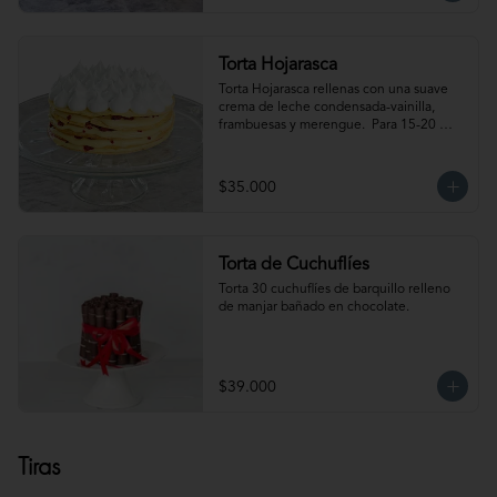
Torta Hojarasca
Torta Hojarasca rellenas con una suave 
crema de leche condensada-vainilla, 
frambuesas y merengue.  Para 15-20 
personas. Producto congelado, se 
recomienda descongelar de 30 min a 1 
hora a temperatura ambiente antes de 
$35.000
servir.
Torta de Cuchuflíes
Torta 30 cuchuflíes de barquillo relleno 
de manjar bañado en chocolate.
$39.000
Tiras