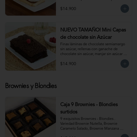
Para 6 personas. Producto congelado, se 
$14.900
recomienda descongelar de 1 hora a 
temperatura ambiente antes de servir.
NUEVO TAMAÑO! Mini Capas
de chocolate sin Azúcar
Finas láminas de chocolate semiamargo 
sin azúcar, rellenas con ganache de 
chocolate sin azúcar, manjar sin azúcar y 
salsa de frambuesa sin azúcar. 
$14.900
¡Simplemente irresistible!                                                                                                                                                 
Para 6-8 personas. Producto congelado, 
se recomienda descongelar de 1 hora a 
temperatura ambiente antes de servir.
Brownies y Blondies
Caja 9 Brownies - Blondies
surtidos
9 exquisitos Brownies - Blondies . 
Variedad Brownie Nutella, Brownie 
Caramelo Salado, Brownie Manzana 
Canela, Blondie Galleta Lotus, Blondie 