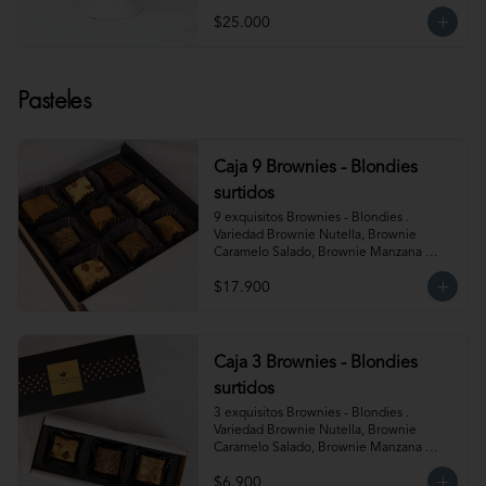
$25.000
Pasteles
Caja 9 Brownies - Blondies
surtidos
9 exquisitos Brownies - Blondies . 
Variedad Brownie Nutella, Brownie 
Caramelo Salado, Brownie Manzana 
Canela, Blondie Galleta Lotus, Blondie 
$17.900
Almendra y Blondie Mantequilla de 
Maní.  Producto congelado. Te 
recomendamos entibiar 10-15 segundos 
en el microondas para potenciar sus 
sabores!
Caja 3 Brownies - Blondies
surtidos
3 exquisitos Brownies - Blondies . 
Variedad Brownie Nutella, Brownie 
Caramelo Salado, Brownie Manzana 
Canela, Blondie Galleta Lotus, Blondie 
$6.900
Almendra y Blondie Mantequilla de 