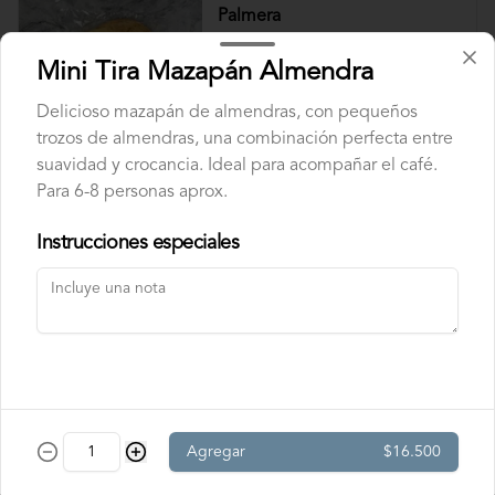
Palmera
Crujiente y tradicional palmera de playa.
Mini Tira Mazapán Almendra
Delicioso mazapán de almendras, con pequeños
trozos de almendras, una combinación perfecta entre
$2.100
suavidad y crocancia. Ideal para acompañar el café.
Para 6-8 personas aprox.
Velas
Instrucciones especiales
Velas Doradas
Pack de 6 velas doradas largas (10.5 cm.), 
con portavela blanco.
$1.990
Agregar
$16.500
Velas Plateadas