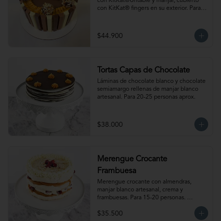
con KitKat®Untable y manjar, cubierto 
con KitKat® fingers en su exterior. Para 
18-20 personas. Producto congelado, se 
recomienda descongelar de 1 a 2 horas a 
temperatura ambiente antes de servir.
$44.900
Tortas Capas de Chocolate
Láminas de chocolate blanco y chocolate 
semiamargo rellenas de manjar blanco 
artesanal. Para 20-25 personas aprox.
$38.000
Merengue Crocante
Frambuesa
Merengue crocante con almendras, 
manjar blanco artesanal, crema y 
frambuesas. Para 15-20 personas. 
Producto congelado, se recomienda 
$35.500
descongelar 2.5 a 3.5 horas a 