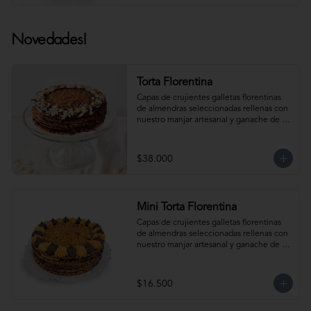
Novedades!
Torta Florentina
Capas de crujientes galletas florentinas 
de almendras seleccionadas rellenas con 
nuestro manjar artesanal y ganache de 
chocolate semi amargo insuperable! Para 
15-18 personas. Producto congelado, se 
recomienda descongelar 1 hora 
$38.000
refrigerada antes de servir. Para 
mantener la crocancia se recomienda 
mantenerla congelada. Producto 
elaborado sin gluten, puede contener 
Mini Torta Florentina
trazas.
Capas de crujientes galletas florentinas 
de almendras seleccionadas rellenas con 
nuestro manjar artesanal y ganache de 
chocolate semi amargo insuperable! Para 
6-8 personas. Producto congelado, se 
recomienda descongelar 1 hora 
$16.500
refrigerada antes de servir. Para 
mantener la crocancia se recomienda 