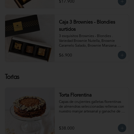
$17.900
Almendra y Blondie Mantequilla de 
Maní.  Producto congelado. Te 
recomendamos entibiar 10-15 segundos 
en el microondas para potenciar sus 
sabores!
Caja 3 Brownies - Blondies
surtidos
3 exquisitos Brownies - Blondies . 
Variedad Brownie Nutella, Brownie 
Caramelo Salado, Brownie Manzana 
Canela, Blondie Galleta Lotus, Blondie 
$6.900
Almendra y Blondie Mantequilla de 
Maní.  Producto congelado. Te 
recomendamos entibiar 10-15 segundos 
en el microondas para potenciar sus 
Tortas
sabores!
Torta Florentina
Capas de crujientes galletas florentinas 
de almendras seleccionadas rellenas con 
nuestro manjar artesanal y ganache de 
chocolate semi amargo insuperable! Para 
15-18 personas. Producto congelado, se 
recomienda descongelar 1 hora 
$38.000
refrigerada antes de servir. Para 