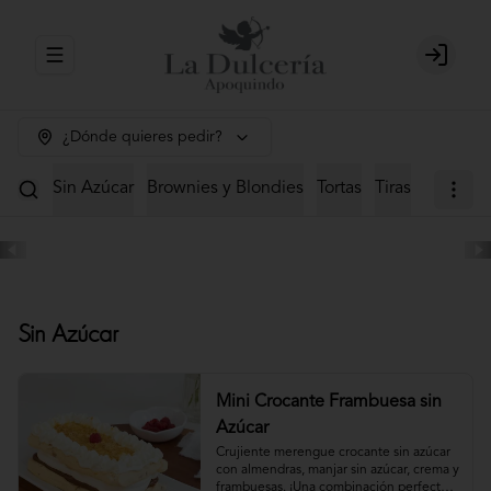
Abrir menu de navegación
Login
¿Dónde quieres pedir?
Sin Azúcar
Brownies y Blondies
Tortas
Tiras
Mini Tor
Sin Azúcar
Mini Crocante Frambuesa sin
Azúcar
Crujiente merengue crocante sin azúcar 
con almendras, manjar sin azúcar, crema y 
frambuesas. ¡Una combinación perfecta!                                                                                         