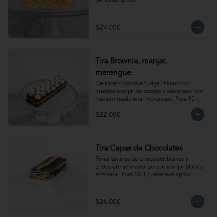
personas aprox.
$29.000
Tira Brownie, manjar,
merengue
Delicioso Brownie fudge relleno con 
nuestro manjar de campo y decorado con 
nuestro tradicional merengue. Para 10 
personas. Producto congelado, se 
$22.000
recomienda descongelar de 1 hora a 
temperatura ambiente antes de servir.
Tira Capas de Chocolates
Finas láminas de chocolate blanco y 
chocolate semiamargo con manjar blanco 
artesanal. Para 10-12 personas aprox.
$26.000