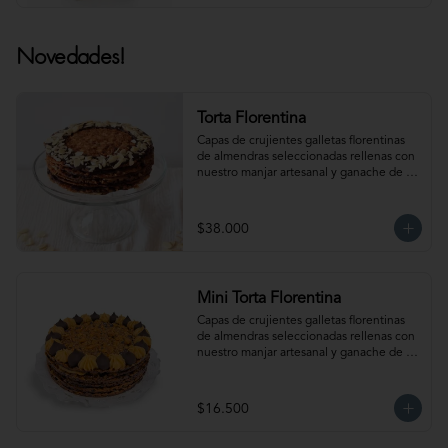
Novedades!
Torta Florentina
Capas de crujientes galletas florentinas 
de almendras seleccionadas rellenas con 
nuestro manjar artesanal y ganache de 
chocolate semi amargo insuperable! Para 
15-18 personas. Producto congelado, se 
recomienda descongelar 1 hora 
$38.000
refrigerada antes de servir. Para 
mantener la crocancia se recomienda 
mantenerla congelada. Producto 
elaborado sin gluten, puede contener 
Mini Torta Florentina
trazas.
Capas de crujientes galletas florentinas 
de almendras seleccionadas rellenas con 
nuestro manjar artesanal y ganache de 
chocolate semi amargo insuperable! Para 
6-8 personas. Producto congelado, se 
recomienda descongelar 1 hora 
$16.500
refrigerada antes de servir. Para 
mantener la crocancia se recomienda 