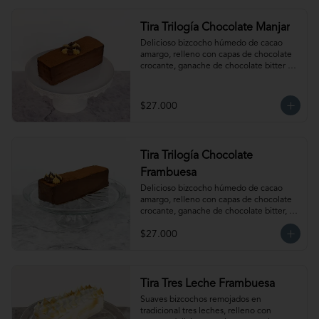
Tira Trilogía Chocolate Manjar
Delicioso bizcocho húmedo de cacao 
amargo, relleno con capas de chocolate 
crocante, ganache de chocolate bitter y 
nuestro clásico manjar artesanal. Para 12-
15 personas. Producto congelado, se 
recomienda descongelar 1 hora a 
$27.000
temperatura ambiente antes de servir.
Tira Trilogía Chocolate
Frambuesa
Delicioso bizcocho húmedo de cacao 
amargo, relleno con capas de chocolate 
crocante, ganache de chocolate bitter, 
delicada salsa de frambuesas y nuestro 
$27.000
clásico manjar artesanal. Para 12-15 
personas. Producto congelado, se 
recomienda descongelar  1 hora a 
temperatura ambiente antes de servir.
Tira Tres Leche Frambuesa
Suaves bizcochos remojados en 
tradicional tres leches, relleno con 