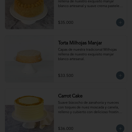
rellena de nuestro exquisito manjar 
blanco artesanal y suave crema pastelera. 
Para 15-20 personas. Producto 
congelado, se recomienda descongelar 
de 2 a 3 horas a temperatura ambiente 
$35.000
antes de servir.
Torta Milhojas Manjar
Capas de nuestra tradicional Milhojas 
rellena de nuestro exquisito manjar 
blanco artesanal.
$33.500
Carrot Cake
Suave bizcocho de zanahoria y nueces 
con toques de nuez moscada y canela, 
relleno y cubierto con delicioso frosting. 
Para 15-20 personas. Producto 
congelado, se recomienda descongelar 
de 2 a 3 horas a temperatura ambiente 
$36.000
antes de servir.