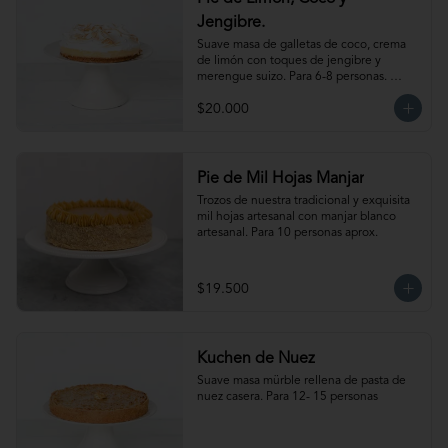
Jengibre.
Suave masa de galletas de coco, crema 
de limón con toques de jengibre y 
merengue suizo. Para 6-8 personas. 
Producto congelado, se recomienda 
$20.000
descongelar de 1 a 2 horas a temperatura 
ambiente antes de servir.
Pie de Mil Hojas Manjar
Trozos de nuestra tradicional y exquisita 
mil hojas artesanal con manjar blanco 
artesanal. Para 10 personas aprox.
$19.500
Kuchen de Nuez
Suave masa mürble rellena de pasta de 
nuez casera. Para 12- 15 personas