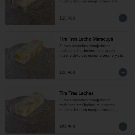
nuestro delicioso manjar artesanal y 
frambuesas, cubierto con exquisito 
merengue. Para 12- 15 personas. 
Producto congelado, se recomienda 
$25.900
descongelar de 2 horas a temperatura 
ambiente antes de servir.
Tira Tres Leche Maracuyá
Suaves bizcochos remojados en 
tradicional tres leches, relleno con 
nuestro delicioso manjar artesanal y salsa 
de maracuyá, cubierto con exquisito 
merengue. Para 12-15 personas. 
Producto congelado, se recomienda 
$25.900
descongelar de 2 horas a temperatura 
ambiente antes de servir.
Tira Tres Leches
Suaves bizcochos remojados en 
tradicional tres leches, relleno con 
nuestro delicioso manjar artesanal, 
cubierto con exquisito merengue. Para 
12-15 personas. Producto congelado, se 
recomienda descongelar de 2 horas a 
$24.900
temperatura ambiente antes de servir.