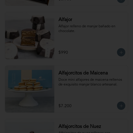
Maní.  Producto congelado. Te 
recomendamos entibiar 10-15 segundos 
en el microondas para potenciar sus 
sabores!
Alfajor
Alfajor relleno de manjar bañado en 
chocolate.
$990
Alfajorcitos de Maicena
Doce mini alfajores de maicena rellenos 
de exquisito manjar blanco artesanal.
$7.200
Alfajorcitos de Nuez