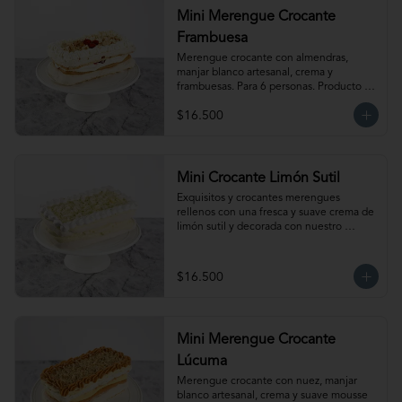
Mini Merengue Crocante
Frambuesa
Merengue crocante con almendras, 
manjar blanco artesanal, crema y 
frambuesas. Para 6 personas. Producto 
congelado, se recomienda descongelar 
$16.500
de 1 hora a temperatura ambiente antes 
de servir.
Mini Crocante Limón Sutil
Exquisitos y crocantes merengues 
rellenos con una fresca y suave crema de 
limón sutil y decorada con nuestro 
clásico merengue italiano. Para 6 
personas. Producto congelado, se 
recomienda descongelar de 1 hora a 
$16.500
temperatura ambiente antes de servir.
Mini Merengue Crocante
Lúcuma
Merengue crocante con nuez, manjar 
blanco artesanal, crema y suave mousse 