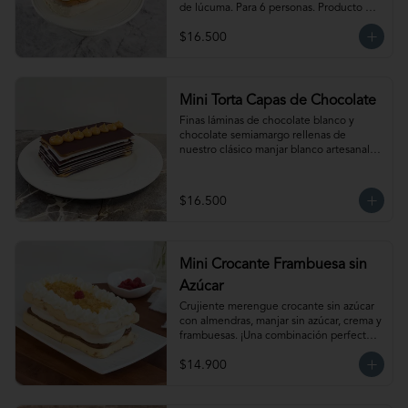
de lúcuma. Para 6 personas. Producto 
congelado, se recomienda descongelar 
$16.500
de 1  hora a temperatura ambiente antes 
de servir.
Mini Torta Capas de Chocolate
Finas láminas de chocolate blanco y 
chocolate semiamargo rellenas de 
nuestro clásico manjar blanco artesanal. 
Para 6 personas.
$16.500
Mini Crocante Frambuesa sin
Azúcar
Crujiente merengue crocante sin azúcar 
con almendras, manjar sin azúcar, crema y 
frambuesas. ¡Una combinación perfecta!                                                                                         
Para 6 personas. Producto congelado, se 
$14.900
recomienda descongelar de 1 hora a 
temperatura ambiente antes de servir.