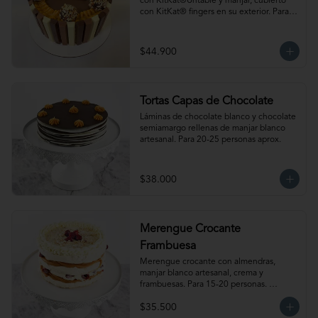
con KitKat®Untable y manjar, cubierto 
con KitKat® fingers en su exterior. Para 
18-20 personas. Producto congelado, se 
recomienda descongelar de 1 a 2 horas a 
temperatura ambiente antes de servir.
$44.900
Tortas Capas de Chocolate
Láminas de chocolate blanco y chocolate 
semiamargo rellenas de manjar blanco 
artesanal. Para 20-25 personas aprox.
$38.000
Merengue Crocante
Frambuesa
Merengue crocante con almendras, 
manjar blanco artesanal, crema y 
frambuesas. Para 15-20 personas. 
Producto congelado, se recomienda 
$35.500
descongelar 2.5 a 3.5 horas a 