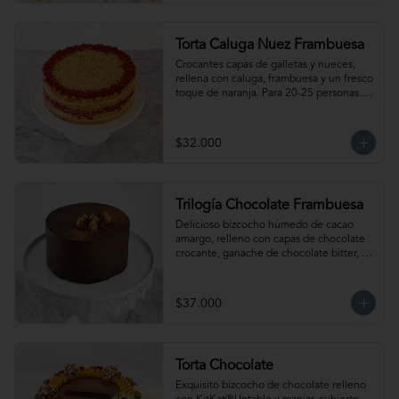
mantener la crocancia se recomienda 
mantenerla congelada. Producto 
elaborado sin gluten, puede contener 
Torta Caluga Nuez Frambuesa
trazas.
Crocantes capas de galletas y nueces, 
rellena con caluga, frambuesa y un fresco 
toque de naranja. Para 20-25 personas. 
Producto congelado, se recomienda 
descongelar 2 a 3 horas a temperatura 
ambiente antes de servir.
$32.000
Trilogía Chocolate Frambuesa
Delicioso bizcocho húmedo de cacao 
amargo, relleno con capas de chocolate 
crocante, ganache de chocolate bitter, 
delicada salsa de frambuesas y  nuestro 
clásico manjar artesanal. Para 15-20 
personas. Producto congelado, se 
$37.000
recomienda descongelar 2 a 3 horas a 
temperatura ambiente antes de servir.
Torta Chocolate
Exquisito bizcocho de chocolate relleno 