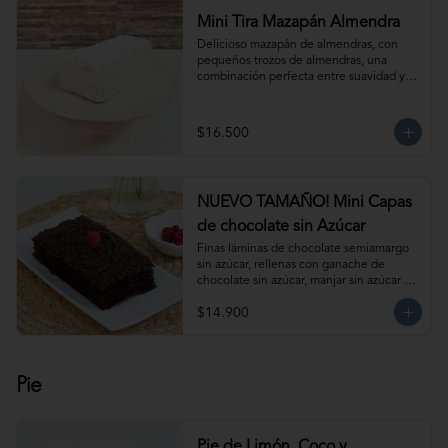
Mini Tira Mazapán Almendra
Delicioso mazapán de almendras, con 
pequeños trozos de almendras, una 
combinación perfecta entre suavidad y 
crocancia. Ideal para acompañar el café. 
Para 6-8 personas aprox.
$16.500
NUEVO TAMAÑO! Mini Capas
de chocolate sin Azúcar
Finas láminas de chocolate semiamargo 
sin azúcar, rellenas con ganache de 
chocolate sin azúcar, manjar sin azúcar y 
salsa de frambuesa sin azúcar. 
$14.900
¡Simplemente irresistible!                                                                                                                                                 
Para 6-8 personas. Producto congelado, 
se recomienda descongelar de 1 hora a 
temperatura ambiente antes de servir.
Pie
Pie de Limón, Coco y