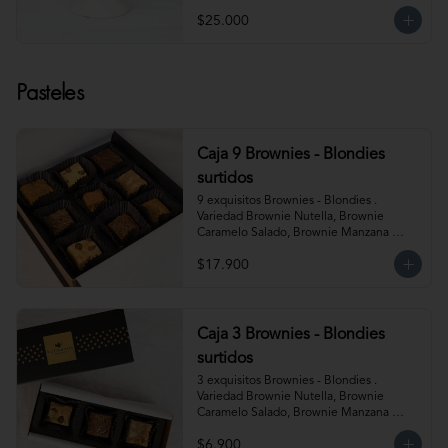
$25.000
Pasteles
Caja 9 Brownies - Blondies
surtidos
9 exquisitos Brownies - Blondies . 
Variedad Brownie Nutella, Brownie 
Caramelo Salado, Brownie Manzana 
Canela, Blondie Galleta Lotus, Blondie 
$17.900
Almendra y Blondie Mantequilla de 
Maní.  Producto congelado. Te 
recomendamos entibiar 10-15 segundos 
en el microondas para potenciar sus 
sabores!
Caja 3 Brownies - Blondies
surtidos
3 exquisitos Brownies - Blondies . 
Variedad Brownie Nutella, Brownie 
Caramelo Salado, Brownie Manzana 
Canela, Blondie Galleta Lotus, Blondie 
$6.900
Almendra y Blondie Mantequilla de 