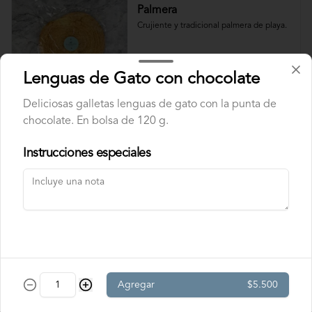
Palmera
Crujiente y tradicional palmera de playa.
Lenguas de Gato con chocolate
$2.100
Deliciosas galletas lenguas de gato con la punta de
chocolate. En bolsa de 120 g.
Velas
Instrucciones especiales
Velas Doradas
Pack de 6 velas doradas largas (10.5 cm.), 
con portavela blanco.
$1.990
Agregar
$5.500
Velas Plateadas