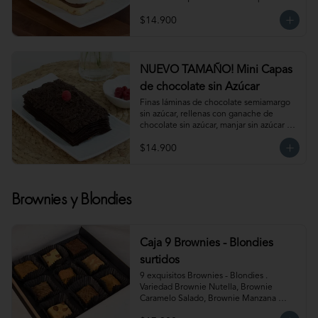
Para 6 personas. Producto congelado, se 
$14.900
recomienda descongelar de 1 hora a 
temperatura ambiente antes de servir.
NUEVO TAMAÑO! Mini Capas
de chocolate sin Azúcar
Finas láminas de chocolate semiamargo 
sin azúcar, rellenas con ganache de 
chocolate sin azúcar, manjar sin azúcar y 
salsa de frambuesa sin azúcar. 
$14.900
¡Simplemente irresistible!                                                                                                                                                 
Para 6-8 personas. Producto congelado, 
se recomienda descongelar de 1 hora a 
temperatura ambiente antes de servir.
Brownies y Blondies
Caja 9 Brownies - Blondies
surtidos
9 exquisitos Brownies - Blondies . 
Variedad Brownie Nutella, Brownie 
Caramelo Salado, Brownie Manzana 
Canela, Blondie Galleta Lotus, Blondie 