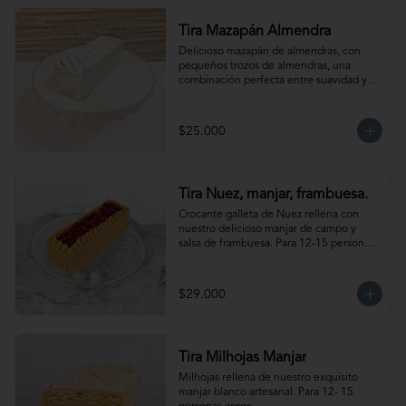
Tira Mazapán Almendra
Delicioso mazapán de almendras, con 
pequeños trozos de almendras, una 
combinación perfecta entre suavidad y 
crocancia. Ideal para acompañar el café. 
Para 12-15 personas aprox.
$25.000
Tira Nuez, manjar, frambuesa.
Crocante galleta de Nuez rellena con 
nuestro delicioso manjar de campo y 
salsa de frambuesa. Para 12-15 personas 
aprox. Producto congelado, se 
recomienda descongelar de 1-2 hora a 
temperatura ambiente antes de servir.
$29.000
Tira Milhojas Manjar
Milhojas rellena de nuestro exquisito 
manjar blanco artesanal. Para 12- 15 