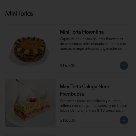
Mini Tortas
Mini Torta Florentina
Capas de crujientes galletas florentinas 
de almendras seleccionadas rellenas con 
nuestro manjar artesanal y ganache de 
chocolate semi amargo insuperable! Para 
6-8 personas. Producto congelado, se 
recomienda descongelar 1 hora 
$16.500
refrigerada antes de servir. Para 
mantener la crocancia se recomienda 
mantenerla congelada. Producto 
elaborado sin gluten, puede contener 
Mini Torta Caluga Nuez
trazas.
Frambuesa
Crocantes capas de galletas y nueces, 
rellena con caluga, frambuesa y un fresco 
toque de naranja. Para 8-10 personas. 
Producto congelado, se recomienda 
$16.500
descongelar 1  hora a temperatura 
ambiente antes de servir.