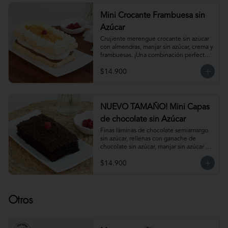
mantenerla congelada. Producto 
elaborado sin gluten, puede contener 
Mini Crocante Frambuesa sin
trazas.
Azúcar
Crujiente merengue crocante sin azúcar 
con almendras, manjar sin azúcar, crema y 
frambuesas. ¡Una combinación perfecta!                                                                                         
Para 6 personas. Producto congelado, se 
$14.900
recomienda descongelar de 1 hora a 
temperatura ambiente antes de servir.
NUEVO TAMAÑO! Mini Capas
de chocolate sin Azúcar
Finas láminas de chocolate semiamargo 
sin azúcar, rellenas con ganache de 
chocolate sin azúcar, manjar sin azúcar y 
salsa de frambuesa sin azúcar. 
$14.900
¡Simplemente irresistible!                                                                                                                                                 
Para 6-8 personas. Producto congelado, 
se recomienda descongelar de 1 hora a 
temperatura ambiente antes de servir.
Otros