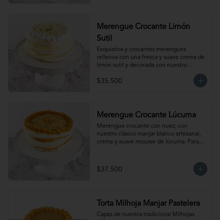
temperatura ambiente antes de servir.
Merengue Crocante Limón
Sutil
Exquisitos y crocantes merengues 
rellenos con una fresca y suave crema de 
limón sutil y decorada con nuestro 
clásico merengue italiano. Para 15-20 
$35.500
personas. Producto congelado, se 
recomienda descongelar de 1 a 2 horas a 
temperatura ambiente antes de servir.
Merengue Crocante Lúcuma
Merengue crocante con nuez, con 
nuestro clásico manjar blanco artesanal, 
crema y suave mousse de lúcuma. Para 
15-20 personas. Producto congelado, se 
recomienda descongelar de 2 a 3 horas a 
temperatura ambiente antes de servir.
$37.500
Torta Milhoja Manjar Pastelera
Capas de nuestra tradicional Milhojas 