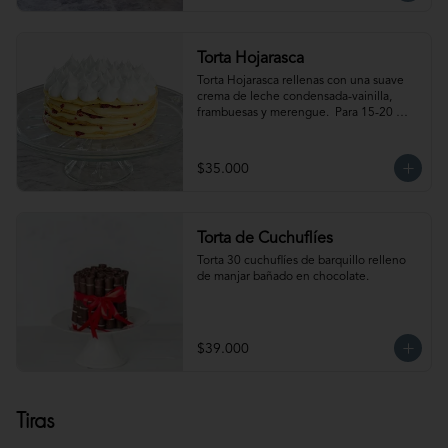
Torta Hojarasca
Torta Hojarasca rellenas con una suave 
crema de leche condensada-vainilla, 
frambuesas y merengue.  Para 15-20 
personas. Producto congelado, se 
recomienda descongelar de 30 min a 1 
hora a temperatura ambiente antes de 
$35.000
servir.
Torta de Cuchuflíes
Torta 30 cuchuflíes de barquillo relleno 
de manjar bañado en chocolate.
$39.000
Tiras