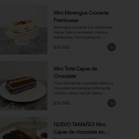
Mini Merengue Crocante
Frambuesa
Merengue crocante con almendras, 
manjar blanco artesanal, crema y 
frambuesas. Para 6 personas. 
Producto congelado, se recomienda 
$16.500
descongelar de 1 hora a temperatura 
ambiente antes de servir.
Mini Torta Capas de
Chocolate
Finas láminas de chocolate blanco y 
chocolate semiamargo rellenas de 
nuestro clásico manjar blanco 
artesanal. Para 6 personas.
$16.500
NUEVO TAMAÑO! Mini
Capas de chocolate sin