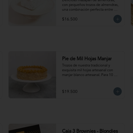
Delicioso mazapán de almendras, 
con pequeños trozos de almendras, 
una combinación perfecta entre 
suavidad y crocancia. Ideal para 
$16.500
acompañar el café. Para 6-8 
personas aprox.
Pie de Mil Hojas Manjar
Trozos de nuestra tradicional y 
exquisita mil hojas artesanal con 
manjar blanco artesanal. Para 10 
personas aprox.
$19.500
Caja 3 Brownies - Blondies