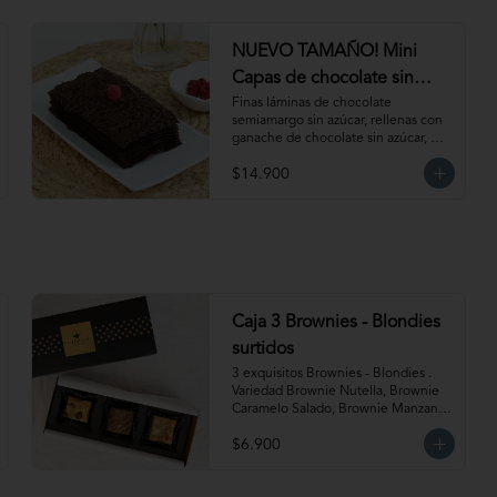
NUEVO TAMAÑO! Mini
Capas de chocolate sin
Azúcar
Finas láminas de chocolate 
semiamargo sin azúcar, rellenas con 
ganache de chocolate sin azúcar, 
manjar sin azúcar y salsa de 
$14.900
frambuesa sin azúcar. ¡Simplemente 
irresistible!                                                                                                                                                 
Para 6-8 personas. Producto 
congelado, se recomienda 
descongelar de 1 hora a temperatura 
ambiente antes de servir.
Caja 3 Brownies - Blondies
surtidos
3 exquisitos Brownies - Blondies . 
Variedad Brownie Nutella, Brownie 
Caramelo Salado, Brownie Manzana 
Canela, Blondie Galleta Lotus, 
$6.900
Blondie Almendra y Blondie 
Mantequilla de Maní.  Producto 
congelado. Te recomendamos 