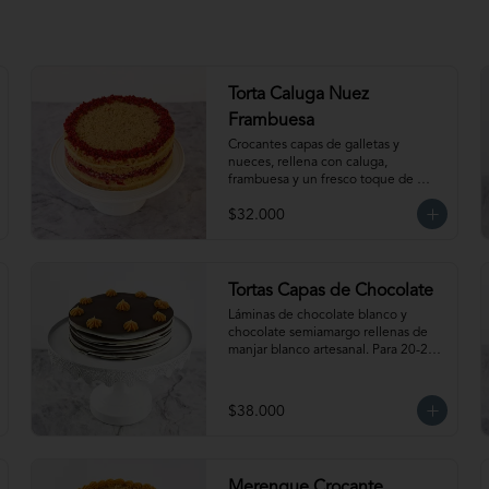
entibiar 10-15 segundos en el 
microondas para potenciar sus 
sabores!
Torta Caluga Nuez
Frambuesa
Crocantes capas de galletas y 
nueces, rellena con caluga, 
frambuesa y un fresco toque de 
naranja. Para 20-25 personas. 
$32.000
Producto congelado, se recomienda 
descongelar 2 a 3 horas a 
temperatura ambiente antes de 
servir.
Tortas Capas de Chocolate
Láminas de chocolate blanco y 
chocolate semiamargo rellenas de 
manjar blanco artesanal. Para 20-25 
personas aprox.
$38.000
Merengue Crocante