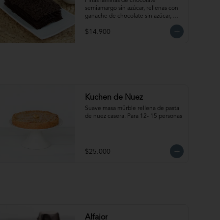
Azúcar
Finas láminas de chocolate 
semiamargo sin azúcar, rellenas con 
ganache de chocolate sin azúcar, 
manjar sin azúcar y salsa de 
$14.900
frambuesa sin azúcar. ¡Simplemente 
irresistible!                                                                                                                                                 
Para 6-8 personas. Producto 
congelado, se recomienda 
descongelar de 1 hora a temperatura 
ambiente antes de servir.
Kuchen de Nuez
Suave masa mürble rellena de pasta 
de nuez casera. Para 12- 15 personas
$25.000
Alfajor