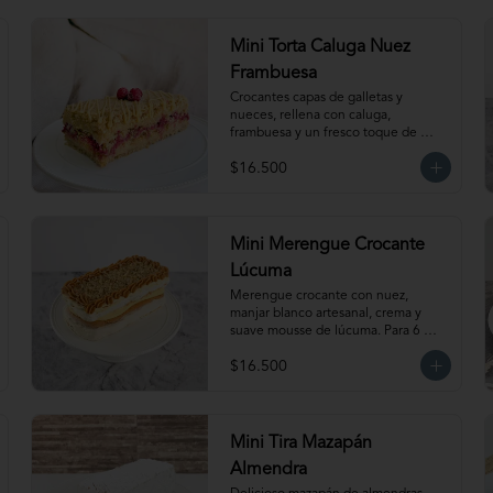
Mini Torta Caluga Nuez
Frambuesa
Crocantes capas de galletas y 
nueces, rellena con caluga, 
frambuesa y un fresco toque de 
naranja. Para 8-10 personas. 
$16.500
Producto congelado, se recomienda 
descongelar 1  hora a temperatura 
ambiente antes de servir.
Mini Merengue Crocante
Lúcuma
Merengue crocante con nuez, 
manjar blanco artesanal, crema y 
suave mousse de lúcuma. Para 6 
personas. Producto congelado, se 
$16.500
recomienda descongelar de 1  hora 
a temperatura ambiente antes de 
servir.
Mini Tira Mazapán
Almendra