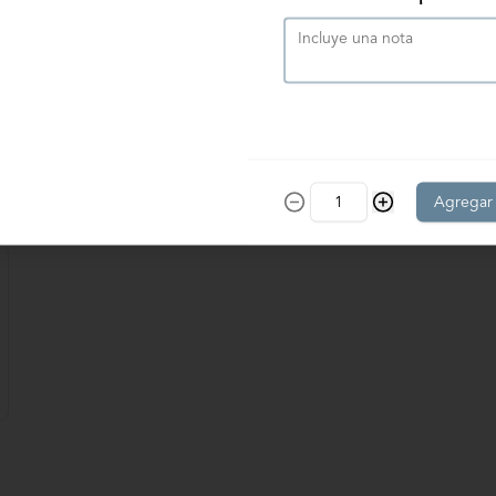
Tira Tres Leche Frambuesa
Suaves bizcochos remojados en 
tradicional tres leches, relleno con 
nuestro delicioso manjar artesanal y 
frambuesas, cubierto con exquisito 
merengue. Para 12- 15 personas. 
Producto congelado, se recomienda 
$25.900
Agregar
descongelar de 2 horas a 
temperatura ambiente antes de 
servir.