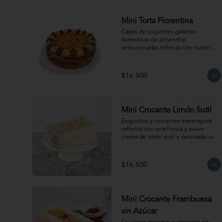
Mini Torta Florentina
Capas de crujientes galletas 
florentinas de almendras 
seleccionadas rellenas con nuestro 
manjar artesanal y ganache de 
chocolate semi amargo insuperable! 
Para 6-8 personas. Producto 
$16.500
congelado, se recomienda 
descongelar 1 hora refrigerada antes 
de servir. Para mantener la crocancia 
se recomienda mantenerla 
Mini Crocante Limón Sutil
congelada. Producto elaborado sin 
gluten, puede contener trazas.
Exquisitos y crocantes merengues 
rellenos con una fresca y suave 
crema de limón sutil y decorada con 
nuestro clásico merengue italiano. 
Para 6 personas. Producto 
congelado, se recomienda 
$16.500
descongelar de 1 hora a temperatura 
ambiente antes de servir.
Mini Crocante Frambuesa
sin Azúcar