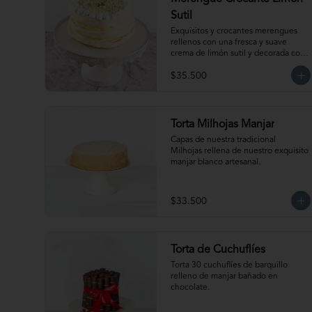
Sutil
Exquisitos y crocantes merengues 
rellenos con una fresca y suave 
crema de limón sutil y decorada con 
nuestro clásico merengue italiano. 
$35.500
Para 15-20 personas. Producto 
congelado, se recomienda 
descongelar de 1 a 2 horas a 
temperatura ambiente antes de 
servir.
Torta Milhojas Manjar
Capas de nuestra tradicional 
Milhojas rellena de nuestro exquisito 
manjar blanco artesanal.
$33.500
Torta de Cuchuflíes
Torta 30 cuchuflíes de barquillo 
relleno de manjar bañado en 
chocolate.