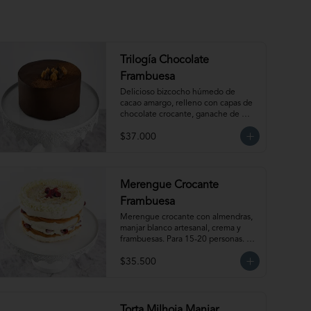
Trilogía Chocolate
Frambuesa
Delicioso bizcocho húmedo de 
cacao amargo, relleno con capas de 
chocolate crocante, ganache de 
chocolate bitter, delicada salsa de 
$37.000
frambuesas y  nuestro clásico manjar 
artesanal. Para 15-20 personas. 
Producto congelado, se recomienda 
descongelar 2 a 3 horas a 
temperatura ambiente antes de 
Merengue Crocante
servir.
Frambuesa
Merengue crocante con almendras, 
manjar blanco artesanal, crema y 
frambuesas. Para 15-20 personas. 
Producto congelado, se recomienda 
$35.500
descongelar 2.5 a 3.5 horas a 
temperatura ambiente antes de 
servir.
Torta Milhoja Manjar