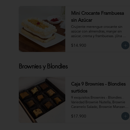
Mini Crocante Frambuesa
sin Azúcar
Crujiente merengue crocante sin 
azúcar con almendras, manjar sin 
azúcar, crema y frambuesas. ¡Una 
combinación perfecta!                                                                                         
$14.900
Para 6 personas. Producto 
congelado, se recomienda 
descongelar de 1 hora a temperatura 
ambiente antes de servir.
Brownies y Blondies
Caja 9 Brownies - Blondies
surtidos
9 exquisitos Brownies - Blondies . 
Variedad Brownie Nutella, Brownie 
Caramelo Salado, Brownie Manzana 
Canela, Blondie Galleta Lotus, 
$17.900
Blondie Almendra y Blondie 
Mantequilla de Maní.  Producto 
congelado. Te recomendamos 