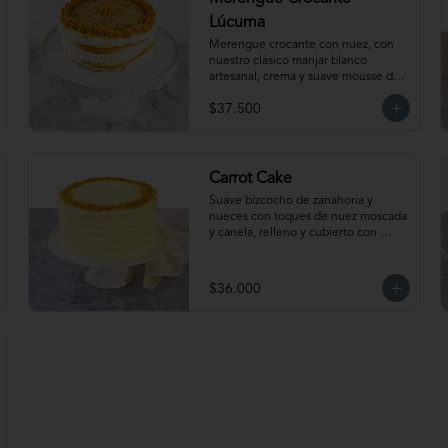
Lúcuma
Merengue crocante con nuez, con 
nuestro clásico manjar blanco 
artesanal, crema y suave mousse de 
lúcuma. Para 15-20 personas. 
$37.500
Producto congelado, se recomienda 
descongelar de 2 a 3 horas a 
temperatura ambiente antes de 
servir.
Carrot Cake
Suave bizcocho de zanahoria y 
nueces con toques de nuez moscada 
y canela, relleno y cubierto con 
delicioso frosting. Para 15-20 
personas. Producto congelado, se 
recomienda descongelar de 2 a 3 
$36.000
horas a temperatura ambiente antes 
de servir.