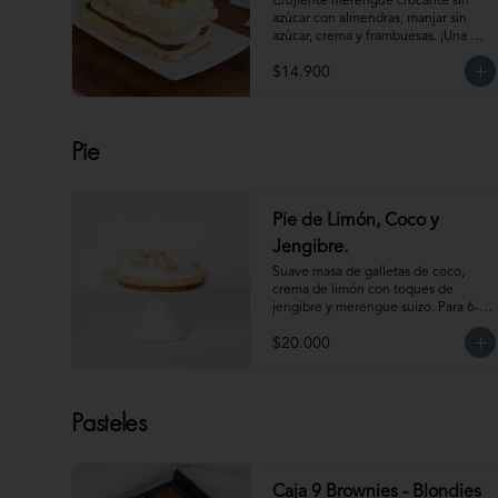
Crujiente merengue crocante sin 
azúcar con almendras, manjar sin 
azúcar, crema y frambuesas. ¡Una 
combinación perfecta!                                                                                         
$14.900
Para 6 personas. Producto 
congelado, se recomienda 
descongelar de 1 hora a temperatura 
ambiente antes de servir.
Pie
Pie de Limón, Coco y
Jengibre.
Suave masa de galletas de coco, 
crema de limón con toques de 
jengibre y merengue suizo. Para 6-8 
personas. Producto congelado, se 
$20.000
recomienda descongelar de 1 a 2 
horas a temperatura ambiente antes 
de servir.
Pasteles
Caja 9 Brownies - Blondies