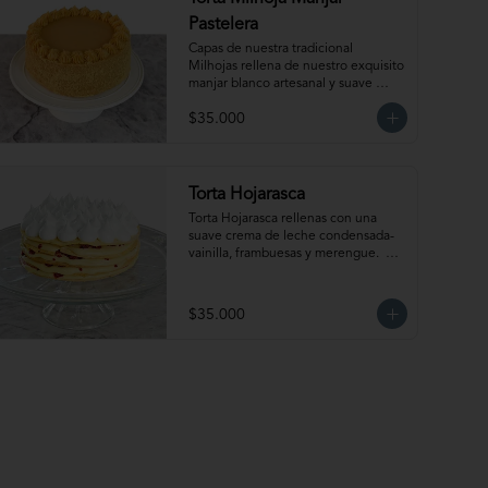
Pastelera
Capas de nuestra tradicional 
Milhojas rellena de nuestro exquisito 
manjar blanco artesanal y suave 
crema pastelera. Para 15-20 
$35.000
personas. Producto congelado, se 
recomienda descongelar de 2 a 3 
horas a temperatura ambiente antes 
de servir.
Torta Hojarasca
Torta Hojarasca rellenas con una 
suave crema de leche condensada-
vainilla, frambuesas y merengue.  
Para 15-20 personas. Producto 
congelado, se recomienda 
descongelar de 30 min a 1 hora a 
$35.000
temperatura ambiente antes de 
servir.