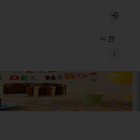
Login
$0